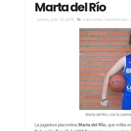
Marta del Río
jueves, julio 12, 2018
baloncesto
,
basket base
,
Marta del Río, con la camis
La jugadora placentina
Marta del Río,
que milita en