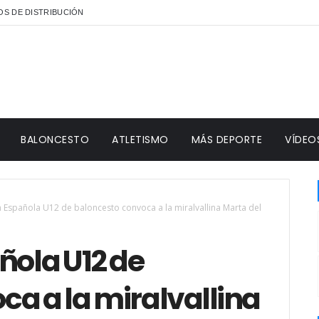
S DE DISTRIBUCIÓN
BALONCESTO
ATLETISMO
MÁS DEPORTE
VÍDEO
n Española U12 de baloncesto convoca a la miralvallina Marta del
ñola U12 de
a a la miralvallina