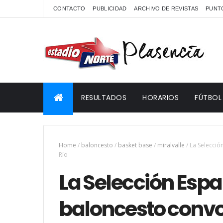
CONTACTO
PUBLICIDAD
ARCHIVO DE REVISTAS
PUNTO
RESULTADOS
HORARIOS
FÚTBOL
Home
/
baloncesto
/
basket base
/
miralvalle
/
La Selecció
Río
La Selección Espa
baloncesto convoc