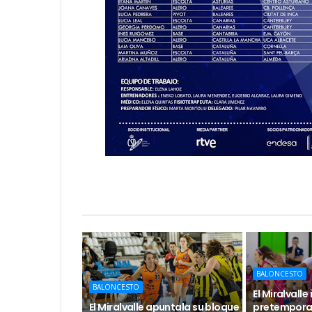
BALONCESTO
BALONCESTO
El Miralvalle 
El Miralvalle apuntala su bloque
pretemporad