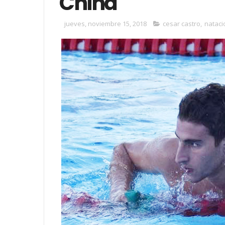
China
jueves, noviembre 15, 2018
cesar castro
,
nataci