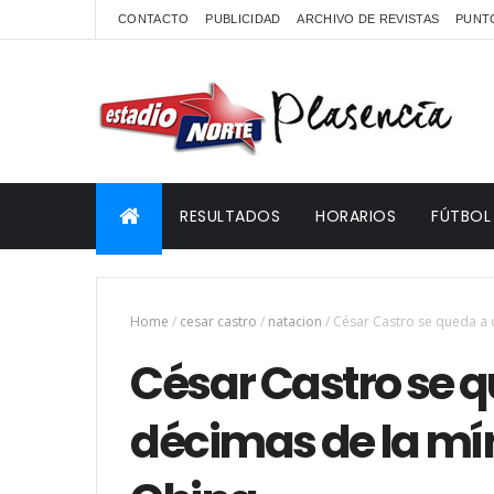
CONTACTO
PUBLICIDAD
ARCHIVO DE REVISTAS
PUNTO
RESULTADOS
HORARIOS
FÚTBOL
Home
/
cesar castro
/
natacion
/
César Castro se queda a 
César Castro se 
décimas de la mí