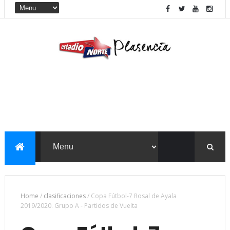
Home
/
clasificaciones
/
Copa Fútbol-7 Rosal de Ayala
2019/2020. Grupo A - Partidos de Vuelta