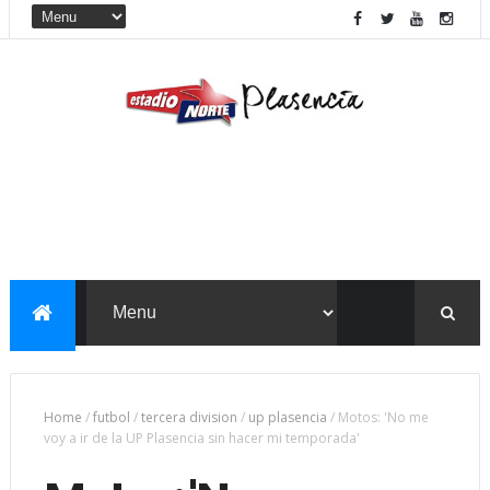
Home
/
futbol
/
tercera division
/
up plasencia
/
Motos: 'No me
voy a ir de la UP Plasencia sin hacer mi temporada'