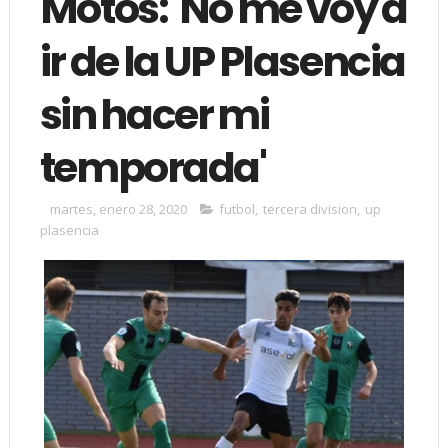
Motos: 'No me voy a
ir de la UP Plasencia
sin hacer mi
temporada'
martes, enero 28, 2020
futbol
,
tercera division
,
up
plasencia