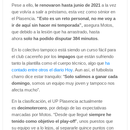
Pese a ello,
le renovaron hasta junio de 2021
a la vez
que volvía a salir a préstamo, esta vez como sénior en
el Plasencia.
“
Esto es un reto personal
, no me voy a
ir de aquí sin hacer mi temporada”,
asegura Motos,
que debido a la lesión que ha arrastrado, hasta
ahora
solo ha podido disputar 384 minutos
.
En lo colectivo tampoco está siendo un curso fácil para
el club cacereño por los
impagos
que están sufriendo
tanto la plantilla como el cuerpo técnico, algo que
ha
contado entre otros el diario Hoy
. Aun así, el futbolista
charro dice estar tranquilo: “
Solo salimos a ganar cada
domingo
, somos un equipo muy joven y tampoco nos
afecta mucho”.
En la clasificación, el UP Plasencia actualmente
es
decimotercero
, por debajo de las expectativas
marcadas por Motos. “Desde que llegué
siempre he
tenido como objetivo el play-off
”, unos puestos que
su equipo ve a lo lejos, al separarle quince puntos con