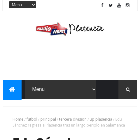
Home
/
futbol
/
principal
/
tercera division
/
up plasencia
/
Edu
Sánchez regresa a Plasencia tras un largo periplo en Salamanca