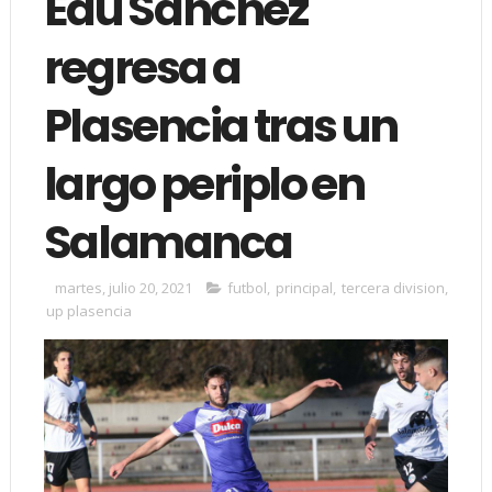
Edu Sánchez
regresa a
Plasencia tras un
largo periplo en
Salamanca
martes, julio 20, 2021
futbol
,
principal
,
tercera division
,
up plasencia