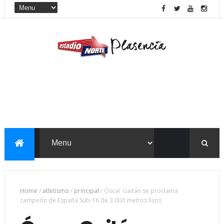
Home
/
atletismo
/
principal
/
Óscar Gaitán se proclama
campeón de España Sub-16 de 3.000 metros lisos