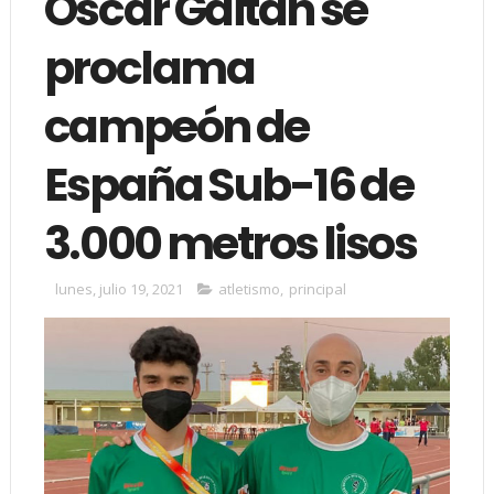
Óscar Gaitán se
proclama
campeón de
España Sub-16 de
3.000 metros lisos
lunes, julio 19, 2021
atletismo
,
principal