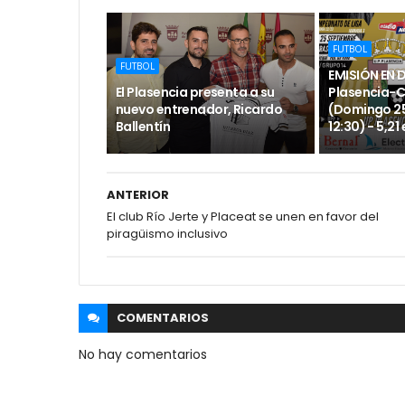
FUTBOL
FUTBOL
EMISIÓN EN 
El Plasencia presenta a su
Plasencia-
nuevo entrenador, Ricardo
(Domingo 25
Ballentín
12:30) - 5,21
ANTERIOR
El club Río Jerte y Placeat se unen en favor del
piragüismo inclusivo
COMENTARIOS
No hay comentarios