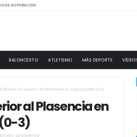
S DE DISTRIBUCIÓN
BALONCESTO
ATLETISMO
MÁS DEPORTE
VÍDEO
El Moralo fue superior al Plasencia en la segunda parte (0-3)
rior al Plasencia en
 (0-3)
division
,
up plasencia