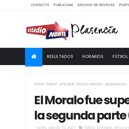
CONTACTO
PUBLICIDAD
ARCHIVO DE REVISTAS
PUNTO
RESULTADOS
HORARIOS
FÚTBOL
Home
/
futbol
/
principal
/
tercera division
/
up plasencia
/
El Moralo fue supe
la segunda parte
lunes, agosto 16, 2021
futbol
,
principal
,
tercera 