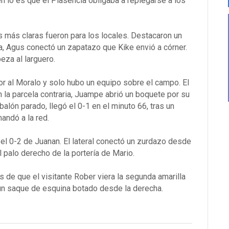
 lo es que el Plasencia obligaba a replegarse a los
 más claras fueron para los locales. Destacaron un
ra, Agus conectó un zapatazo que Kike envió a córner.
eza al larguero.
r al Moralo y solo hubo un equipo sobre el campo. El
n la parcela contraria, Juampe abrió un boquete por su
balón parado, llegó el 0-1 en el minuto 66, tras un
andó a la red.
el 0-2 de Juanan. El lateral conectó un zurdazo desde
palo derecho de la portería de Mario.
de que el visitante Rober viera la segunda amarilla
 un saque de esquina botado desde la derecha.