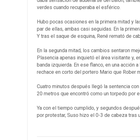
daba sensación de adueñarse del balón, también
verdes cuando recuperaba el esférico.
Hubo pocas ocasiones en la primera mitad y las
par de ellas, ambas casi seguidas. En la prime
Y tras el saque de esquina, René remató de cab
En la segunda mitad, los cambios sentaron mejo
Plasencia apenas inquietó el área visitante y, e
banda izquierda. En ese flanco, en una acción a 
rechace en corto del portero Mario que Rober m
Cuatro minutos después llegó la sentencia con 
20 metros que encontró como un torpedo por el 
Ya con el tiempo cumplido, y segundos después 
por protestar, Suso hizo el 0-3 de cabeza tras