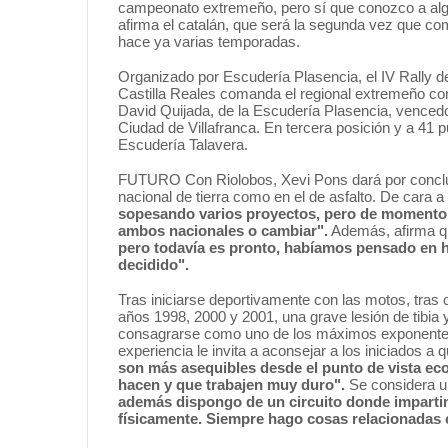
campeonato extremeño, pero sí que conozco a algu
afirma el catalán, que será la segunda vez que co
hace ya varias temporadas.
Organizado por Escudería Plasencia, el IV Rally 
Castilla Reales comanda el regional extremeño con 
David Quijada, de la Escudería Plasencia, vencedor
Ciudad de Villafranca. En tercera posición y a 41
Escudería Talavera.
FUTURO Con Riolobos, Xevi Pons dará por conclui
nacional de tierra como en el de asfalto. De cara
sopesando varios proyectos, pero de momento e
ambos nacionales o cambiar".
Además, afirma 
pero todavía es pronto, habíamos pensado en h
decidido".
Tras iniciarse deportivamente con las motos, tra
años 1998, 2000 y 2001, una grave lesión de tibia y
consagrarse como uno de los máximos exponentes
experiencia le invita a aconsejar a los iniciados a 
son más asequibles desde el punto de vista eco
hacen y que trabajen muy duro".
Se considera u
además dispongo de un circuito donde impart
físicamente. Siempre hago cosas relacionadas 