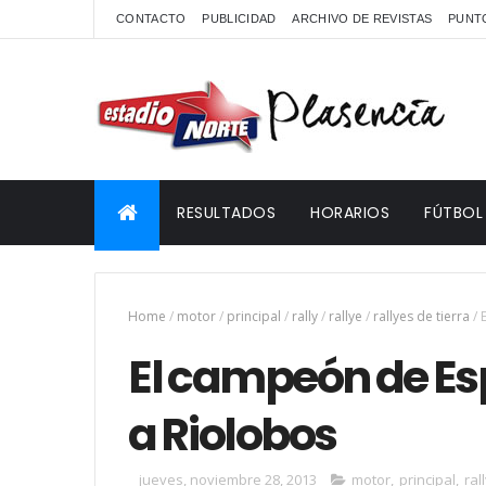
CONTACTO
PUBLICIDAD
ARCHIVO DE REVISTAS
PUNTO
RESULTADOS
HORARIOS
FÚTBOL
Home
/
motor
/
principal
/
rally
/
rallye
/
rallyes de tierra
/
El campeón de Es
a Riolobos
jueves, noviembre 28, 2013
motor
,
principal
,
ral