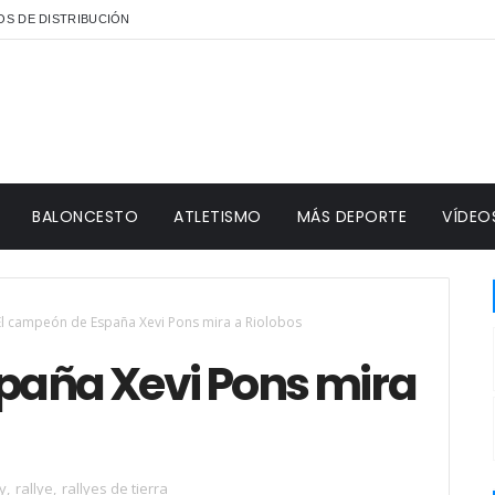
S DE DISTRIBUCIÓN
BALONCESTO
ATLETISMO
MÁS DEPORTE
VÍDEO
El campeón de España Xevi Pons mira a Riolobos
paña Xevi Pons mira
ly
,
rallye
,
rallyes de tierra