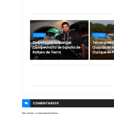
COCHES
COCHES
Quijada participará el
Tercer pues
Campeonato de España de
Quijada en el
Rallyes de Tierra
Ourique en 
COMENTARIOS
No hay comentarios