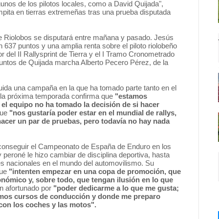
nos de los pilotos locales, como a David Quijada",
mpita en tierras extremeñas tras una prueba disputada
de Riolobos se disputará entre mañana y pasado. Jesús
637 puntos y una amplia renta sobre el piloto riolobeño
 del II Rallysprint de Tierra y el I Tramo Cronometrado
 puntos de Quijada marcha Alberto Pecero Pérez, de la
da una campaña en la que ha tomado parte tanto en el
 a la próxima temporada confirma que
"estamos
l equipo no ha tomado la decisión de si hacer
que
"nos gustaría poder estar en el mundial de rallys,
acer un par de pruebas, pero todavía no hay nada
s conseguir el Campeonato de España de Enduro en los
 peroné le hizo cambiar de disciplina deportiva, hasta
 nacionales en el mundo del automovilismo. Su
que
"intenten empezar en una copa de promoción, que
nómico y, sobre todo, que tengan ilusión en lo que
n afortunado por
"poder dedicarme a lo que me gusta;
imos cursos de conducción y donde me preparo
con los coches y las motos".