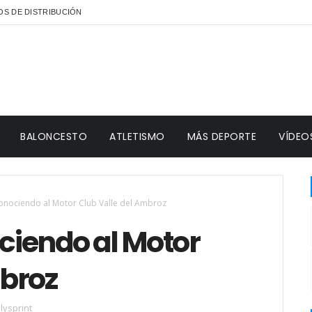
S DE DISTRIBUCIÓN
BALONCESTO
ATLETISMO
MÁS DEPORTE
VÍDEO
onociendo al Motor Club Valle del Ambroz
iendo al Motor
mbroz
llysprint