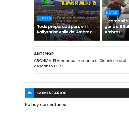
MOTOR
COCHES
El cordobés
Todo preparado para el III
gana el II Ra
Rallysprint Valle del Ambroz
Ambroz
ANTERIOR
CRÓNICA. El Amanecer remonta al Ciconia tras el
descanso (1-2)
COMENTARIOS
No hay comentarios