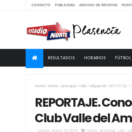
CONTACTO
PUBLICIDAD
ARCHIVO DE REVISTAS
PUNTO
RESULTADOS
HORARIOS
FÚTBOL
Home
/
motor
/
principal
/
rally
/
rallysprint
/
REPORTAJE. C
REPORTAJE. Conoc
Club Valle del A
jueves, enero 16, 2014
motor
,
principal
,
rally
,
ra