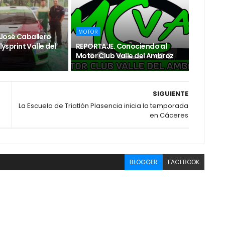
MOTOR
 José Caballero
llysprint Valle del
REPORTAJE. Conociendo al
Motor Club Valle del Ambroz
SIGUIENTE
La Escuela de Triatlón Plasencia inicia la temporada
en Cáceres
BLOGGER
FACEBOOK