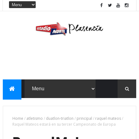
Home
/
atletismo
/
duatlon-triatlon
/
principal
/
raquel mateos
/
Raquel Mateos estará en su tercer Campeonato de Europa