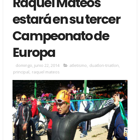
Raquel Mateos
estará en su tercer
Campeonato de
Europa
domingo, junio 22, 2014
atletismo
,
duatlon-triatlon
,
principal
,
raquel mateos