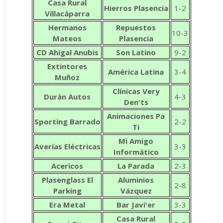
Casa Rural
Hierros Plasencia
1-2
Villacáparra
Hermanos
Repuestos
10-3
Mateos
Plasencia
CD Ahigal Anubis
Son
Latino
9-2
Extintores
América Latina
3-4
Muñoz
Clínicas Very
Durán Autos
4-3
Den'ts
Animaciones Pa
Sporting Barrado
2-2
Ti
Mi Amigo
Averías Eléctricas
3-3
Informático
Acericos
La Parada
2-3
Plasenglass El
Aluminios
2-8
Parking
Vázquez
Era Metal
Bar Javi'er
3-3
Casa Rural