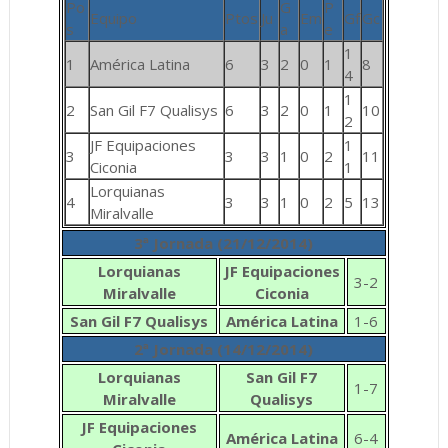
Po
G
P
Equipo
Ptos
Ju
Em
Gf
Gc
s
a
e
1
1
América Latina
6
3
2
0
1
8
4
1
2
San Gil F7 Qualisys
6
3
2
0
1
10
2
JF Equipaciones
1
3
3
3
1
0
2
11
Ciconia
1
Lorquianas
4
3
3
1
0
2
5
13
Miralvalle
3ª Jornada (21/12/2014)
Lorquianas
JF Equipaciones
3-2
Miralvalle
Ciconia
San Gil F7 Qualisys
América Latina
1-6
2ª Jornada (14/12/2014)
Lorquianas
San Gil F7
1-7
Miralvalle
Qualisys
JF Equipaciones
América Latina
6-4