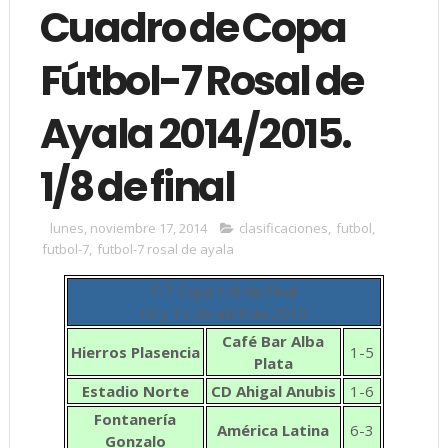
Cuadro de Copa
Fútbol-7 Rosal de
Ayala 2014/2015.
1/8 de final
lunes, noviembre 17, 2014
clasificaciones
,
futbol
,
futbol-7
,
futbol-7 rosal de ayala
F-7 Copa 1/8 de Final
10 y 11 de abril de 2015
Café Bar Alba
Hierros Plasencia
1-5
Plata
Estadio Norte
CD Ahigal Anubis
1-6
Fontanería
América Latina
6-3
Gonzalo