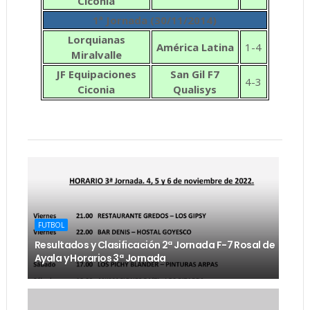
Ciconia
1ª Jornada (30/11/2014)
Lorquianas
América Latina
1-4
Miralvalle
JF Equipaciones
San Gil F7
4-3
Ciconia
Qualisys
FUTBOL
Resultados y Clasificación 2ª Jornada F-7 Rosal de
Ayala y Horarios 3ª Jornada