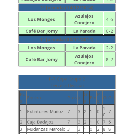
2ª Jornada (14/12/2014)
Azulejos
Los Monges
4-6
Conejero
Café Bar
Jomy
La Parada
0-2
1ª Jornada (30/11/2014)
Los Monges
La Parada
2-2
Azulejos
Café Bar
Jomy
8-2
Conejero
F-7 Copa Grupo 2
Tercera División
Po
G
P
Equipo
Ptos
Ju
Em
Gf
Gc
s
a
e
1
1
Extintores Muñoz
7
3
2
1
0
7
0
2
Caja Badajoz
7
3
2
1
0
7
5
3
Mudanzas Marcelo
3
3
1
0
2
8
8