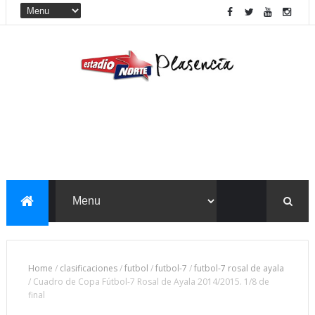
Home
/
clasificaciones
/
futbol
/
futbol-7
/
futbol-7 rosal de ayala
/
Cuadro de Copa Fútbol-7 Rosal de Ayala 2014/2015. 1/8 de
final