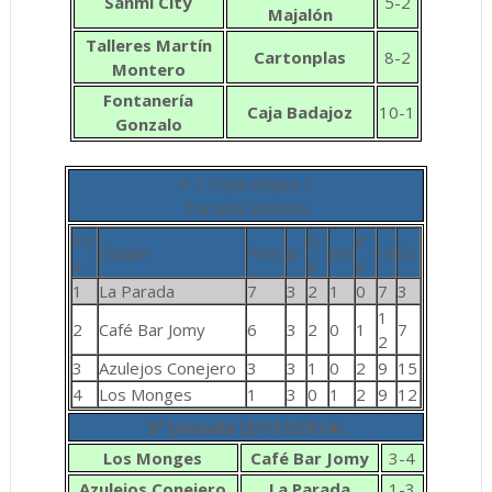
Sanmi City
5-2
Majalón
Talleres Martín
Cartonplas
8-2
Montero
Fontanería
Caja Badajoz
10-1
Gonzalo
F-7 Copa Grupo 1
Tercera División
Po
G
P
Equipo
Ptos
Ju
Em
Gf
Gc
s
a
e
1
La Parada
7
3
2
1
0
7
3
1
2
Café Bar Jomy
6
3
2
0
1
7
2
3
Azulejos Conejero
3
3
1
0
2
9
15
4
Los Monges
1
3
0
1
2
9
12
3ª Jornada (21/12/2014)
Los Monges
Café Bar
Jomy
3-4
Azulejos Conejero
La Parada
1-3