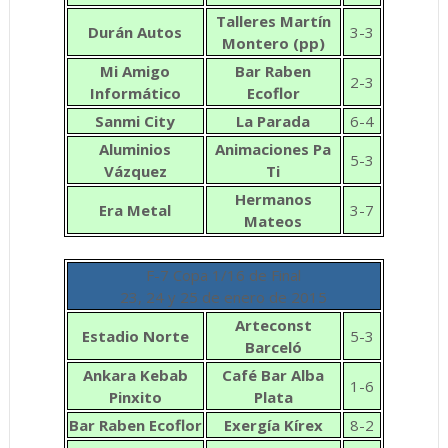
Talleres Martín
Durán Autos
3-3
Montero
(pp)
Mi Amigo
Bar Raben
2-3
Informático
Ecoflor
Sanmi City
La Parada
6-4
Aluminios
Animaciones Pa
5-3
Vázquez
Ti
Hermanos
Era Metal
3-7
Mateos
F-7 Copa 1/16 de Final
23, 24 y 25 de enero de 2015
Arteconst
Estadio Norte
5-3
Barceló
Ankara Kebab
Café Bar Alba
1-6
Pinxito
Plata
Bar Raben Ecoflor
Exergía Kírex
8-2