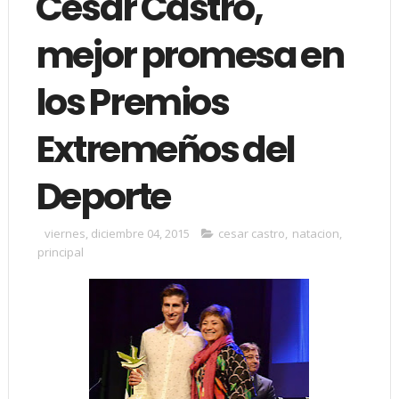
César Castro,
mejor promesa en
los Premios
Extremeños del
Deporte
viernes, diciembre 04, 2015
cesar castro
,
natacion
,
principal