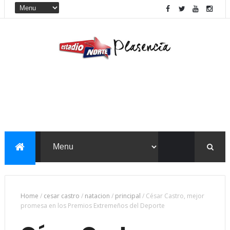
Home
/
cesar castro
/
natacion
/
principal
/
César Castro, mejor
promesa en los Premios Extremeños del Deporte