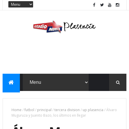
Home
/
futbol
/
principal
/
tercera division
/
up plasencia
/
Álvaro
Muguruza y Juanito Bazo, los últimos en llegar