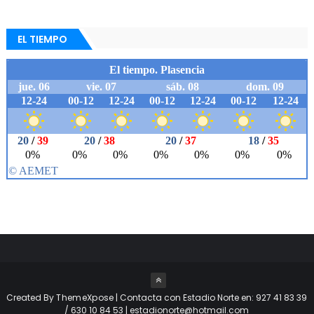
EL TIEMPO
Created By
ThemeXpose
| Contacta con Estadio Norte en: 927 41 83 39
/ 630 10 84 53 | estadionorte@hotmail.com