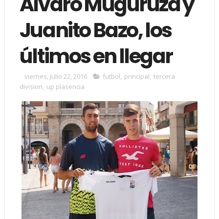
Álvaro Muguruza y
Juanito Bazo, los
últimos en llegar
viernes, julio 22, 2016
futbol
,
principal
,
tercera
division
,
up plasencia