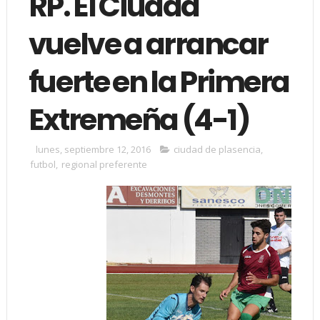
RP. El Ciudad
vuelve a arrancar
fuerte en la Primera
Extremeña (4-1)
lunes, septiembre 12, 2016
ciudad de plasencia
,
futbol
,
regional preferente