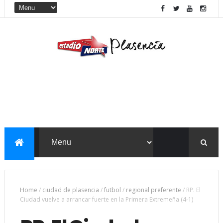
Home
/
ciudad de plasencia
/
futbol
/
regional preferente
/
RP. El
Ciudad vuelve a arrancar fuerte en la Primera Extremeña (4-1)