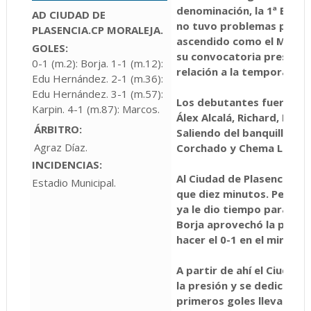
denominación, la 1ª Extre
AD CIUDAD DE
no tuvo problemas para d
PLASENCIA.
CP MORALEJA.
ascendido como el Moralej
GOLES:
su convocatoria presenta
0-1 (m.2): Borja. 1-1 (m.12):
relación a la temporada a
Edu Hernández. 2-1 (m.36):
Edu Hernández. 3-1 (m.57):
Los debutantes fueron Ed
Karpin. 4-1 (m.87): Marcos.
Álex Alcalá, Richard, Luis
ÁRBITRO:
Saliendo del banquillo Ja
Agraz Díaz.
Corchado y Chema López.
INCIDENCIAS:
Al Ciudad de Plasencia no
Estadio Municipal.
que diez minutos. Pero en
ya le dio tiempo para ade
Borja aprovechó la pasivi
hacer el 0-1 en el minuto 2
A partir de ahí el Ciuda
la presión y se dedicó a j
primeros goles llevaron l