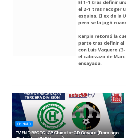
El 1-1 tras definir una en
el 2-1 tras recoger un ba
esquina. El ex de la UPP a
pero se la jugó cuando t
Karpin retomó la cuenta 
parte tras definir al pal
con Luis Vaquero (3-1). Y e
el cabezazo de Marcos C
ensayada.
CHINATO
TV EN DIRECTO. CP Chinato-CD Gévora (Domingo