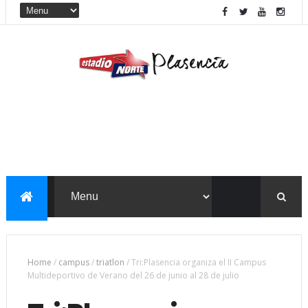
Home
/
campus
/
triatlon
/
Tri:Plasencia organiza el II Campus
Multideportivo de Verano del 26 de junio al 28 de julio