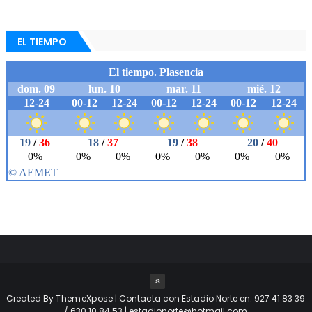
EL TIEMPO
Created By
ThemeXpose
| Contacta con Estadio Norte en: 927 41 83 39
/ 630 10 84 53 | estadionorte@hotmail.com