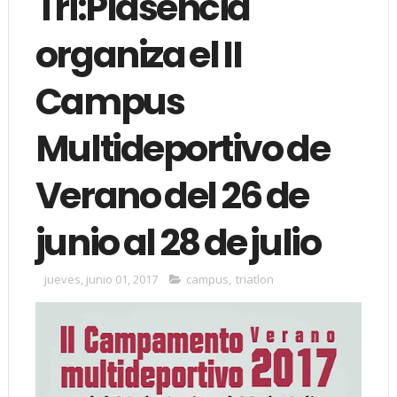
Tri:Plasencia
organiza el II
Campus
Multideportivo de
Verano del 26 de
junio al 28 de julio
jueves, junio 01, 2017
campus
,
triatlon