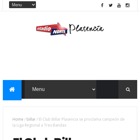
Home
/
billar
/
El Club Billar Plasencia se proclama campeón de
la Liga Regional a Tres Bandas