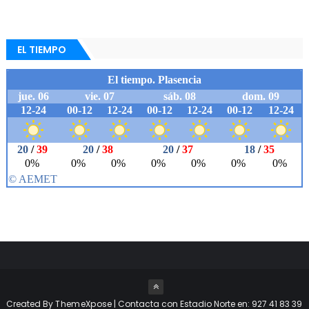
EL TIEMPO
Created By
ThemeXpose
| Contacta con Estadio Norte en: 927 41 83 39