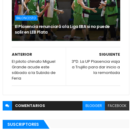
BALONCESTO
El Plasencia renunciará a la Liga EBA si no puede
salir en LEB Plata
ANTERIOR
SIGUIENTE
El piloto chinato Miguel
3ªD. La UP Plasencia viaja
Grande acude este
a Trujillo para dar inicio a
sábado a la Subida de
la remontada
Feria
COMENTARIOS
BLOGGER
FACEBOOK
SUSCRIPTORES