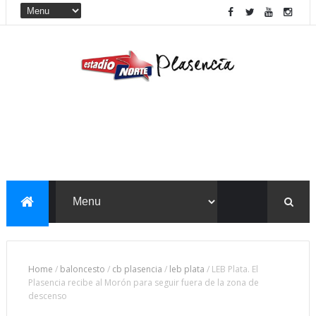
Home
/
baloncesto
/
cb plasencia
/
leb plata
/
LEB Plata. El
Plasencia recibe al Morón para seguir fuera de la zona de
descenso