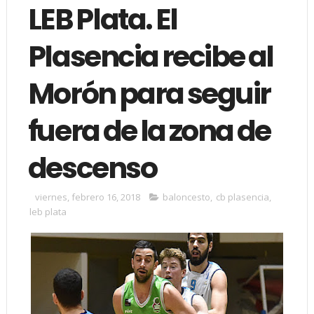
LEB Plata. El
Plasencia recibe al
Morón para seguir
fuera de la zona de
descenso
viernes, febrero 16, 2018
baloncesto
,
cb plasencia
,
leb plata