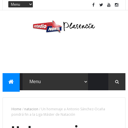
Home
/
natacion
/
Un homenaje a Antonio Sánchez-Ocaña
pondrá fin a la Liga Máster de Natación