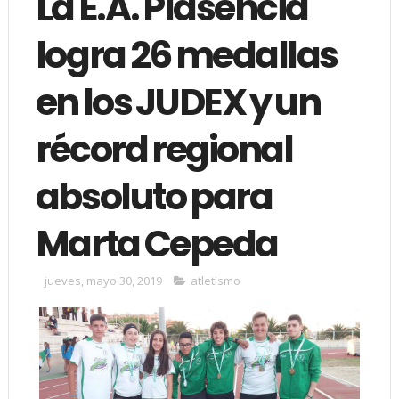
La E.A. Plasencia
logra 26 medallas
en los JUDEX y un
récord regional
absoluto para
Marta Cepeda
jueves, mayo 30, 2019
atletismo