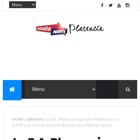
Home
/
atletismo
/
La E.A. Plasencia logra 26 medallas en los
JUDEX y un récord regional absoluto para Marta Cepeda