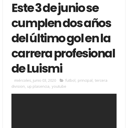
Este 3 de junio se
cumplen dos años
del último gol en la
carrera profesional
de Luismi
miércoles, junio 03, 2020
futbol
,
principal
,
tercera
division
,
up plasencia
,
youtube