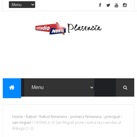
Home
/
futbol
/
futbol femenino
/
primera femenina
/
principal
/
san miguel
/
CRÓNICA. El San Miguel pone contra las cuerdas al
Málaga (1-2)