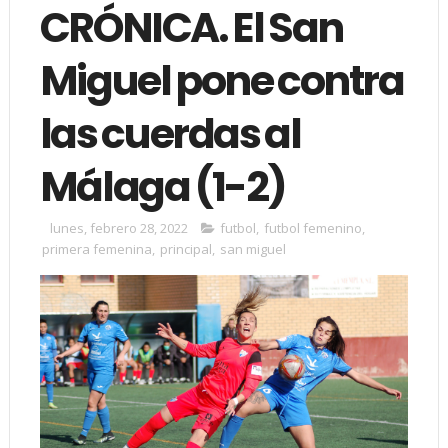
CRÓNICA. El San
Miguel pone contra
las cuerdas al
Málaga (1-2)
lunes, febrero 28, 2022
futbol
,
futbol femenino
,
primera femenina
,
principal
,
san miguel