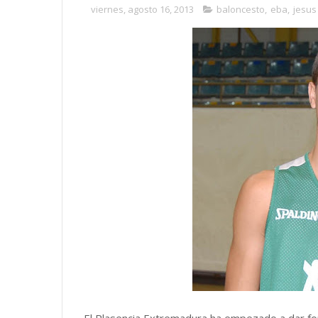
viernes, agosto 16, 2013
baloncesto
,
eba
,
jesus