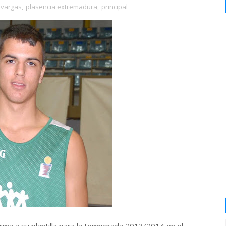
 vargas
,
plasencia extremadura
,
principal