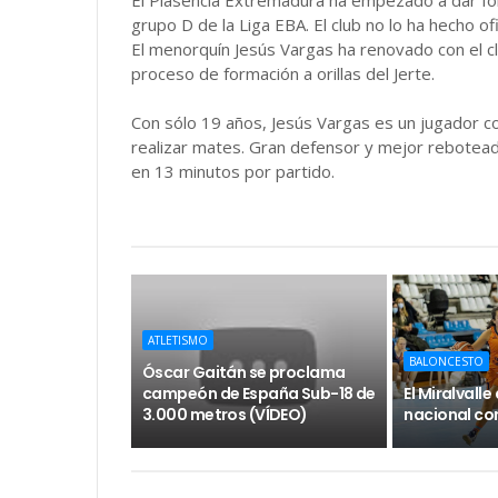
El Plasencia Extremadura ha empezado a dar for
grupo D de la Liga EBA. El club no lo ha hecho ofi
El menorquín Jesús Vargas ha renovado con el cl
proceso de formación a orillas del Jerte.
Con sólo 19 años, Jesús Vargas es un jugador con
realizar mates. Gran defensor y mejor rebotea
en 13 minutos por partido.
ATLETISMO
BALONCESTO
Óscar Gaitán se proclama
campeón de España Sub-18 de
El Miralvall
3.000 metros (VÍDEO)
nacional con