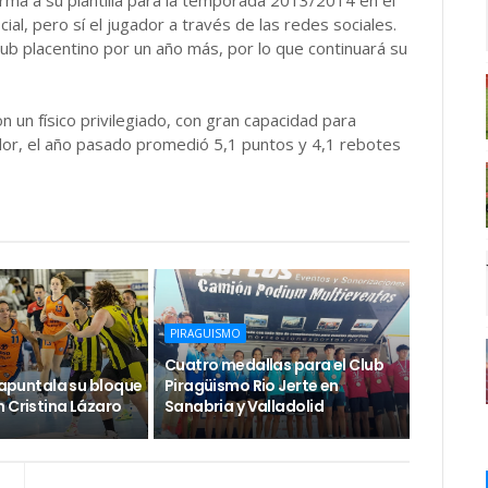
ma a su plantilla para la temporada 2013/2014 en el
cial, pero sí el jugador a través de las redes sociales.
ub placentino por un año más, por lo que continuará su
 un físico privilegiado, con gran capacidad para
dor, el año pasado promedió 5,1 puntos y 4,1 rebotes
PIRAGUISMO
Cuatro medallas para el Club
e apuntala su bloque
Piragüismo Rio Jerte en
 Cristina Lázaro
Sanabria y Valladolid