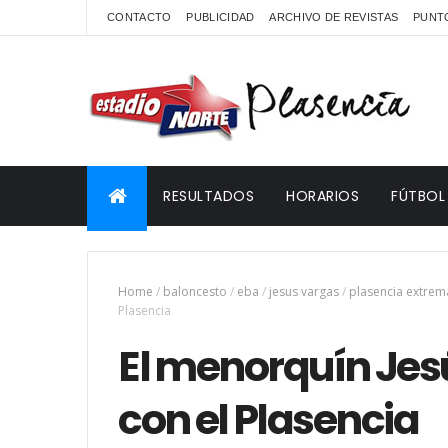
CONTACTO
PUBLICIDAD
ARCHIVO DE REVISTAS
PUNTO
RESULTADOS
HORARIOS
FÚTBOL
Home
/
baloncesto
/
eba
/
jesus vargas
/
plasencia extre
Plasencia
El menorquín Jes
con el Plasencia