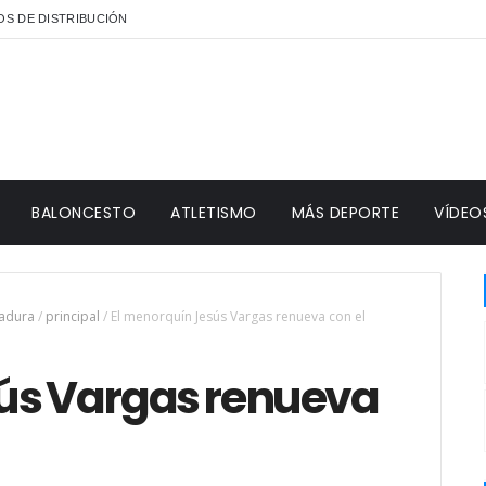
S DE DISTRIBUCIÓN
BALONCESTO
ATLETISMO
MÁS DEPORTE
VÍDEO
madura
/
principal
/
El menorquín Jesús Vargas renueva con el
ús Vargas renueva