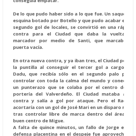
conseguía empatar.
De lo que pudo haber sido a lo que fue. Un saque de
esquina botado por Botello y que pudo acabar en el
segundo gol de locales, se convirtió en una rápida
contra para el Ciudad que daba la vuelta al
marcador por medio de Santi, que marcaba a
puerta vacía.
En otra nueva contra, y ya iban tres, el Ciudad ponía
la puntilla al conseguir el tercer gol a cargo de
Dadu, que recibía sólo en el segundo palo para
controlar con toda la calma del mundo y conectar
un punterazo que se colaba por el centro de la
portería del Valverdeño. El Ciudad mataba a la
contra y salía a gol por ataque. Pero el Racing
acortaría con un gol de José Mari en un disparo raso
tras controlar libre de marca dentro del área un
buen centro de Migue.
A falta de quince minutos, un fallo de Jorge en la
defensa placentina en el despeje fue aprovechado