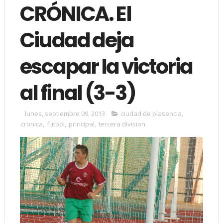
CRÓNICA. El
Ciudad deja
escapar la victoria
al final (3-3)
lunes, septiembre 09, 2013
ciudad de plasencia
,
cronica
,
futbol
,
principal
,
tercera division