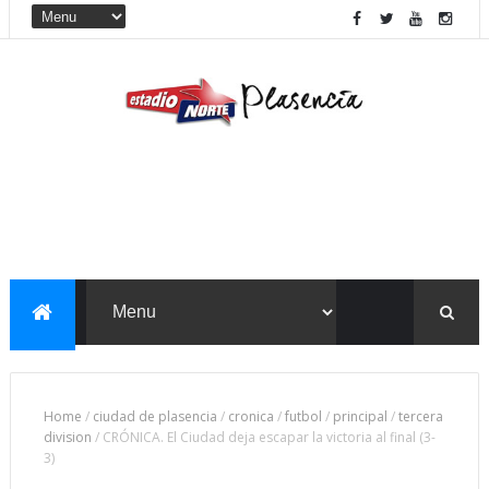
Home
/
ciudad de plasencia
/
cronica
/
futbol
/
principal
/
tercera
division
/
CRÓNICA. El Ciudad deja escapar la victoria al final (3-
3)