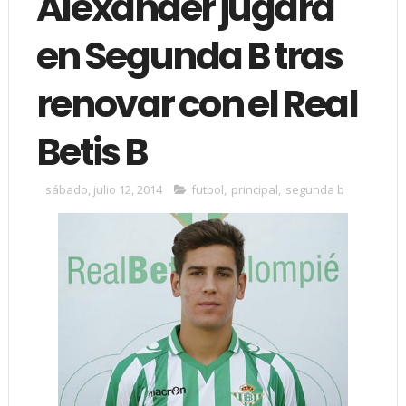
Alexánder jugará
en Segunda B tras
renovar con el Real
Betis B
sábado, julio 12, 2014
futbol
,
principal
,
segunda b