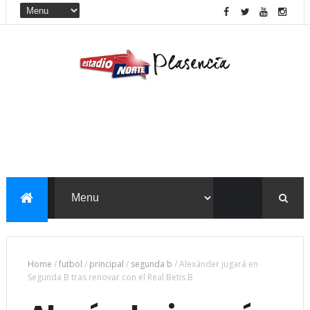
Home
/
futbol
/
principal
/
segunda b
/
Alexánder jugará en
Segunda B tras renovar con el Real Betis B