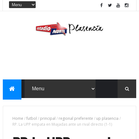
Home
/
futbol
/
principal
/
regional preferente
/
up plasencia
/
RP. La UPP empata en Miajadas ante un rival directo (1-1)