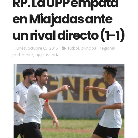
RP. La UPP empata
en Miajadas ante
un rival directo (1-1)
lunes, octubre 05, 2015
futbol
,
principal
,
regional
preferente
,
up plasencia