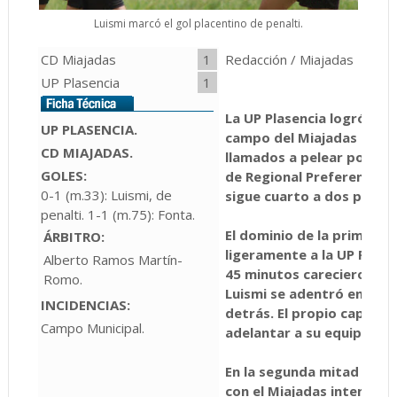
Luismi marcó el gol placentino de penalti.
CD Miajadas
1
Redacción / Miajadas
UP Plasencia
1
La UP Plasencia logró un 
UP PLASENCIA.
campo del Miajadas (1-1),
CD MIAJADAS.
llamados a pelear por el 
GOLES:
de Regional Preferente. C
0-1 (m.33): Luismi, de
sigue cuarto a dos puntos 
penalti. 1-1 (m.75): Fonta.
El dominio de la primera
ÁRBITRO:
ligeramente a la UP Plase
Alberto Ramos Martín-
45 minutos carecieron de 
Romo.
Luismi se adentró en el á
INCIDENCIAS:
detrás. El propio capitán 
Campo Municipal.
adelantar a su equipo en 
En la segunda mitad siguió
con el Miajadas intentánd