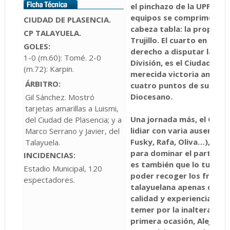
el pinchazo de la UPP est
equipos se comprimen en 
CIUDAD DE PLASENCIA.
cabeza tabla: la propia UP
CP TALAYUELA.
Trujillo. El cuarto en disc
GOLES:
derecho a disputar la fas
1-0 (m.60): Tomé. 2-0
División, es el Ciudad de P
(m.72): Karpin.
merecida victoria ante el 
ÁRBITRO:
cuatro puntos de sus veci
Diocesano.
Gil Sánchez. Mostró
tarjetas amarillas a Luismi,
Una jornada más, el Ciuda
del Ciudad de Plasencia; y a
lidiar con varia ausencias
Marco Serrano y Javier, del
Fusky, Rafa, Oliva…), per
Talayuela.
para dominar el partido d
INCIDENCIAS:
es también que lo tuvo q
Estadio Municipal, 120
poder recoger los frutos
espectadores.
talayuelana apenas ofrecí
calidad y experiencia de D
temer por la inalterabilid
primera ocasión, Alejo pu