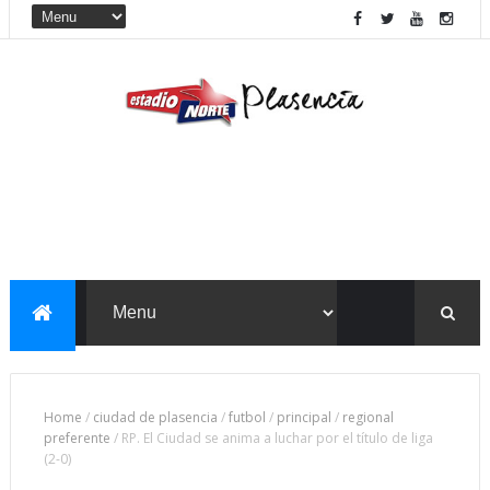
Home
/
ciudad de plasencia
/
futbol
/
principal
/
regional
preferente
/
RP. El Ciudad se anima a luchar por el título de liga
(2-0)