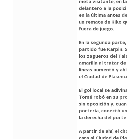
meta visitante; en la segu
delantero a la posición de
en la última antes del des
un remate de Kiko que te
fuera de juego.
En la segunda parte, el g
partido fue Karpin. Su en
los zagueros del Talayuel
amarilla al tratar de fren
líneas aumentó y ahí se
el Ciudad de Plasencia.
El gol local se adivinaba y
Tomé robó en su propio 
sin oposición y, cuando ll
portería, conectó un env
la derecha del portero vis
A partir de ahí, el choque
cara al Ciudad de Plasenc