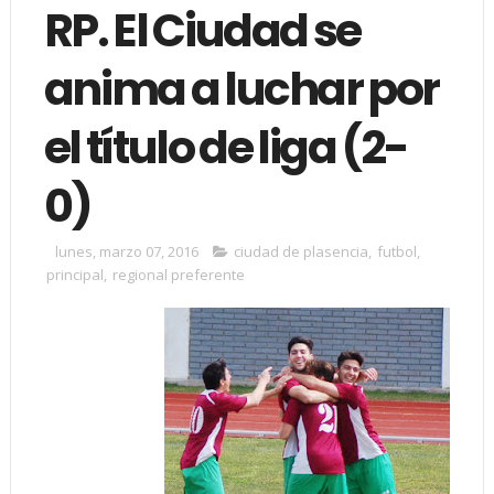
RP. El Ciudad se
anima a luchar por
el título de liga (2-
0)
lunes, marzo 07, 2016
ciudad de plasencia
,
futbol
,
principal
,
regional preferente