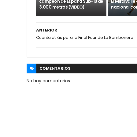
campeón de España Sub-18 de
El Miralvall
3.000 metros (VÍDEO)
nacional con
ANTERIOR
Cuenta atrás para la Final Four de La Bombonera
COMENTARIOS
No hay comentarios