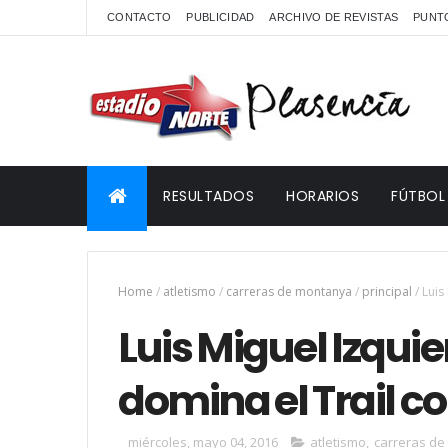
CONTACTO
PUBLICIDAD
ARCHIVO DE REVISTAS
PUNTO
RESULTADOS
HORARIOS
FÚTBOL
Home
/
atletismo
/
carreras de montanya
/
principal
/
Luis
Luis Miguel Izqui
domina el Trail co
miércoles, mayo 04, 2016
atletismo
,
carreras d