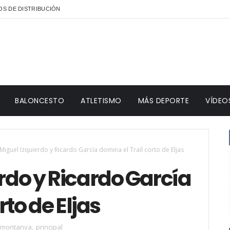
S DE DISTRIBUCIÓN
BALONCESTO
ATLETISMO
MÁS DEPORTE
VÍDEO
 Miguel Izquierdo y Ricardo García domina el Trail corto de Eljas
erdo y Ricardo García
rto de Eljas
e montanya
,
principal