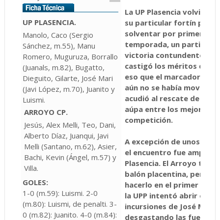
La UP Plasencia volvió a h
UP PLASENCIA.
su particular fortín para 
solventar por primera vez
Manolo, Caco (Sergio
temporada, un partido d
Sánchez, m.55), Manu
victoria contundente y l
Romero, Muguruza, Borrallo
castigó los méritos de pl
(Juanals, m.82), Bugatto,
eso que el marcador en l
Dieguito, Gilarte, José Mari
aún no se había movido. 
(Javi López, m.70), Juanito y
acudió al rescate de la UP
Luismi.
aúpa entre los mejores g
ARROYO CP.
competición.
Jesús, Alex Melli, Teo, Dani,
Alberto Díaz, Juanqui, Javi
A excepción de unos pri
Melli (Santano, m.62), Asier,
el encuentro fue ampliam
Bachi, Kevin (Ángel, m.57) y
Plasencia. El Arroyo trató
Villa.
balón placentina, pero so
GOLES:
hacerlo en el primer cuart
1-0 (m.59): Luismi. 2-0
la UPP intentó abrir el ca
(m.80): Luismi, de penalti. 3-
incursiones de José Mari 
0 (m.82): Juanito. 4-0 (m.84):
desgastando las fuerzas v