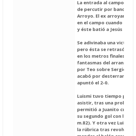
La entrada al campo de S
de percutir por banda dere
Arroyo. El ex arroyano so
en el campo cuando asist
y éste batió a Jesús por b
Se adivinaba una victoria 
pero ésta se retrasó por 
en los metros finales, lo
fantasmas del arranque de
por Teo sobre Sergio Sán
acabó por desterrar cualq
apuntó el 2-0.
Luismi tuvo tiempo para 
asistir, tras una prolong
permitió a Juanito cuerpe
su segundo gol con la cam
m.82). Y otra vez Luismi,
la rúbrica tras revolvers
mandar el balón cerca de 