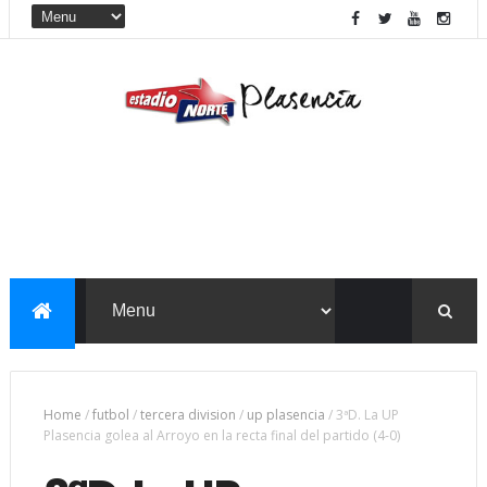
Home
/
futbol
/
tercera division
/
up plasencia
/
3ªD. La UP
Plasencia golea al Arroyo en la recta final del partido (4-0)