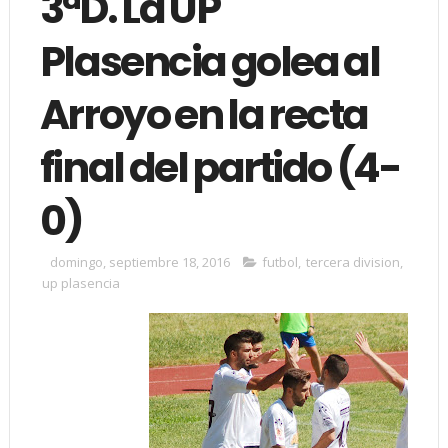
3ªD. La UP
Plasencia golea al
Arroyo en la recta
final del partido (4-
0)
domingo, septiembre 18, 2016
futbol
,
tercera division
,
up plasencia