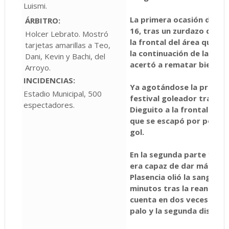
Luismi.
La primera ocasión de cla
ÁRBITRO:
16, tras un zurdazo de Jo
Holcer Lebrato. Mostró
la frontal del área que se 
tarjetas amarillas a Teo,
la continuación de la juga
Dani, Kevin y Bachi, del
acertó a rematar bien en 
Arroyo.
INCIDENCIAS:
Ya agotándose la primera 
Estadio Municipal, 500
festival goleador tras un
espectadores.
Dieguito a la frontal y el
que se escapó por poco 
gol.
En la segunda parte ya no
era capaz de dar más de t
Plasencia olió la sangre. 
minutos tras la reanudaci
cuenta en dos veces. En la
palo y la segunda disparó