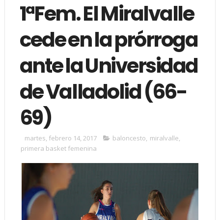
1ªFem. El Miralvalle
cede en la prórroga
ante la Universidad
de Valladolid (66-
69)
martes, febrero 14, 2017
baloncesto
,
miralvalle
,
primera basket femenina