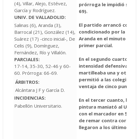
(4), Villar, Alejo, Estévez,
prórroga le impidió sumar
García y Rodríguez.
69).
UNIV. DE VALLADOLID
:
El partido arrancó con in
Salinas (6), Aranda (3),
condicionado por la dos fa
Barrocal (21), González (14),
Aranda en el minuto 3. Con
Suárez (17) -cinco inicial-, De
primer parcial.
Celis (9), Domínguez,
Fernández, Río y Villalón.
En el segundo cuarto, el 
PARCIALES:
intensidad defensiva, al
17-14, 35-30, 52-46 y 60-
martilleaba una y otra ve
60. Prórroga: 66-69.
permitió a las colegiales 
ÁRBITROS:
ventaja de cinco puntos (
Alcántara J F y García D.
INCIDENCIAS:
En el tercer cuanto, la fir
Pabellón Universitario.
pintura maniató al Univer
con el marcador en 50-40 
de remar contra corriente
llegaron a los últimos mi