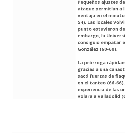
Pequeños ajustes defensi
ataque permitían a las vi
ventaja en el minuto cuat
54). Las locales volvieron
punto estuvieron de hacer
embargo, la Universidad d
consiguió
empatar el part
González (60-60).
La prórroga rápidamente 
gracias a una canasta rápid
sacó fuerzas de flaqueza 
en el tanteo (66-66). Fin
experiencia de las univers
volara a Valladolid (66-69)