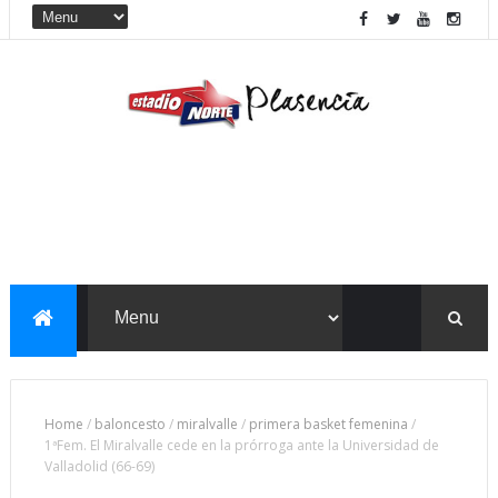
Home
/
baloncesto
/
miralvalle
/
primera basket femenina
/
1ªFem. El Miralvalle cede en la prórroga ante la Universidad de
Valladolid (66-69)