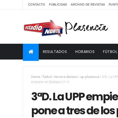
CONTACTO
PUBLICIDAD
ARCHIVO DE REVISTAS
PUNTO
RESULTADOS
HORARIOS
FÚTBOL
Home
/
futbol
/
tercera division
/
up plasencia
/
3ªD. La UP
empatar en Badajoz (1-1)
3ªD. La UPP empiez
pone a tres de los