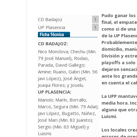
Pudo ganar los 
CD Badajoz
1
final, el empat
UP Plasencia
1
como si de una 
de la UP Plasen
Probablemente 
CD BADAJOZ:
domicilio, mani
Nico Monclova; Chechu (Min.
División y estr
79 José Manuel), Rodao,
playoffs a solo
Parada, David Gallego;
dejaron sensac
Amine; Ruano, Gabri (Min. 56
ante los grande
Javi López), José Ángel,
en cuenta el ca
Joaqui Flores; y Joselu.
UP PLASENCIA
:
La UPP mantuvo
Manolo; Marín, Borrallo,
media hora. Inc
Marco, Segura (Min. 79 Adai);
alguna que otra
Javi López, Bugatto, Núñez,
Luismi.
José Mari (Min. 83 Juanito);
Sergio (Min. 63 Miguel) y
Los locales cre
Luismi.
errores de preci