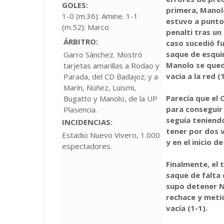
GOLES:
primera, Manolo
1-0 (m.36): Amine. 1-1
estuvo a punto 
(m.52): Marco.
penalti tras un
ÁRBITRO:
caso sucedió fu
saque de esquin
Garro Sánchez. Mostró
Manolo se qued
tarjetas amarillas a Rodao y
vacía a la red (1
Parada, del CD Badajoz; y a
Marín, Núñez, Luismi,
Parecía que el
Bugatto y Manolo, de la UP
para conseguir
Plasencia.
seguía teniendo
INCIDENCIAS:
tener por dos v
Estadio Nuevo Vivero, 1.000
y en el inicio d
espectadores.
Finalmente, el 
saque de falta 
supo detener N
rechace y meti
vacía (1-1).