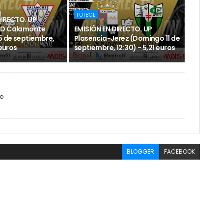
FUTBOL
DIRECTO. UP
CD Calamonte
EMISIÓN EN DIRECTO. UP
 de septiembre,
Plasencia-Jerez (Domingo 11 de
 euros
septiembre, 12:30) - 5,21 euros
po
BLOGGER
FACEBOOK