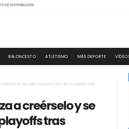
S DE DISTRIBUCIÓN
BALONCESTO
ATLETISMO
MÁS DEPORTE
VÍDEO
P empieza a creérselo y se pone a tres de los playoffs tras
a a creérselo y se
 playoffs tras