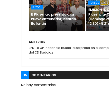
FUTBOL
FUTBOL
EMISIÓN EN 
El Plasencia presenta a su
Plasencia-
nuevo entrenador, Ricardo
(Domingo 25
Ballentín
12:30) - 5,21
ANTERIOR
3ªD. La UP Plasencia busca la sorpresa en el cam
del CD Badajoz
COMENTARIOS
No hay comentarios