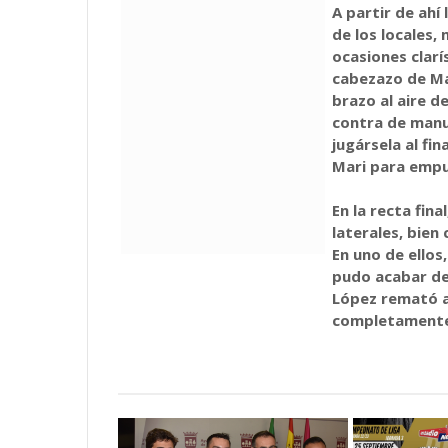
A partir de ahí
de los locales,
ocasiones clar
cabezazo de Ma
brazo al aire d
contra de manua
jugársela al fin
Mari para empuj
En la recta fina
laterales, bien
En uno de ellos
pudo acabar den
López remató a
completamente