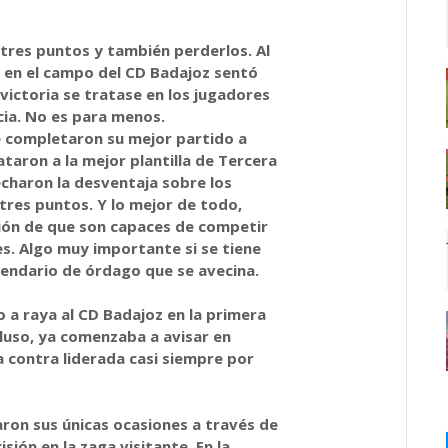
tres puntos y también perderlos. Al
e en el campo del CD Badajoz sentó
victoria se tratase en los jugadores
cia. No es para menos.
completaron su mejor partido a
ataron a la mejor plantilla de Tercera
echaron la desventaja sobre los
 tres puntos. Y lo mejor de todo,
ión de que son capaces de competir
s. Algo muy importante si se tiene
lendario de órdago que se avecina.
 a raya al CD Badajoz en la primera
luso, ya comenzaba a avisar en
 contra liderada casi siempre por
aron sus únicas ocasiones a través de
sión en la zaga visitante. En la