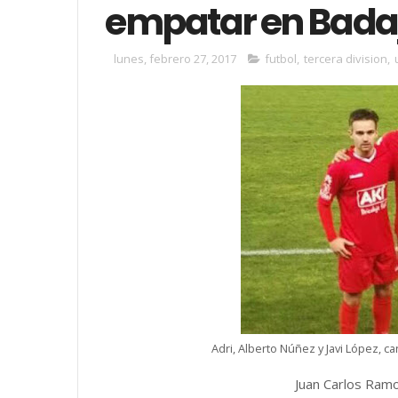
empatar en Badaj
lunes, febrero 27, 2017
futbol
,
tercera division
,
Adri, Alberto Núñez y Javi López, c
Juan Carlos Ram