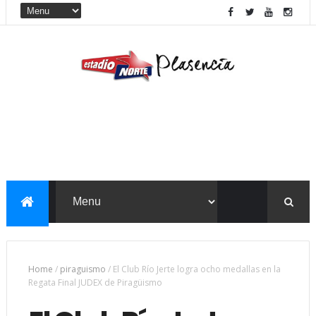
Home
/
piraguismo
/
El Club Río Jerte logra ocho medallas en la
Regata Final JUDEX de Piragüismo