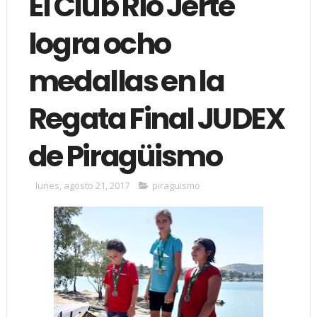
El Club Río Jerte
logra ocho
medallas en la
Regata Final JUDEX
de Piragüismo
lunes, agosto 21, 2017
piraguismo