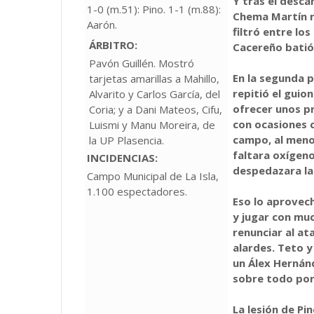
Y tras el descan
1-0 (m.51): Pino. 1-1 (m.88):
Chema Martín ro
Aarón.
filtró entre los
ÁRBITRO:
Cacereño batió 
Pavón Guillén. Mostró
En la segunda p
tarjetas amarillas a Mahillo,
repitió el guio
Alvarito y Carlos García, del
ofrecer unos p
Coria; y a Dani Mateos, Cifu,
con ocasiones c
Luismi y Manu Moreira, de
campo, al meno
la UP Plasencia.
faltara oxígeno
INCIDENCIAS:
despedazara la 
Campo Municipal de La Isla,
1.100 espectadores.
Eso lo aprovech
y jugar con mu
renunciar al a
alardes. Teto 
un Álex Hernánd
sobre todo por 
La lesión de Pi