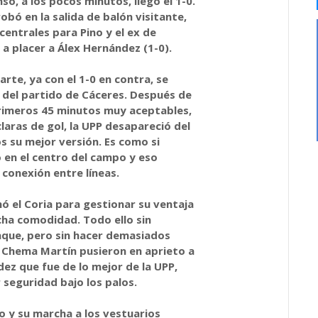
so, a los pocos minutos, llegó el 1-0.
bó en la salida de balón visitante,
 centrales para Pino y el ex de
a placer a Álex Hernández (1-0).
arte, ya con el 1-0 en contra, se
n del partido de Cáceres. Después de
rimeros 45 minutos muy aceptables,
laras de gol, la UPP desapareció del
s su mejor versión. Es como si
 en el centro del campo y eso
conexión entre líneas.
ó el Coria para gestionar su ventaja
cha comodidad. Todo ello sin
taque, pero sin hacer demasiados
y Chema Martín pusieron en aprieto a
ez que fue de lo mejor de la UPP,
seguridad bajo los palos.
no y su marcha a los vestuarios