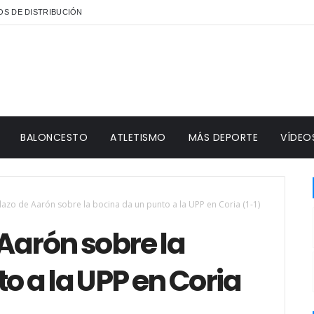
S DE DISTRIBUCIÓN
BALONCESTO
ATLETISMO
MÁS DEPORTE
VÍDEO
lazo de Aarón sobre la bocina da un punto a la UPP en Coria (1-1)
 Aarón sobre la
o a la UPP en Coria