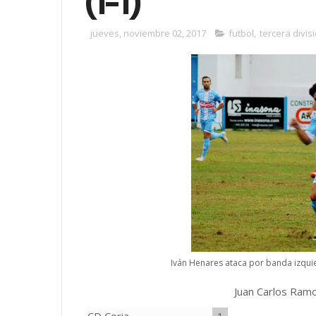
(1-1)
jueves, noviembre 02, 2017
futbol
,
tercera divis
Iván Henares ataca por banda izquie
Juan Carlos Ramo
CD Coria
1