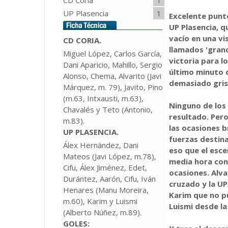
UP Plasencia
1
Excelente punt
UP Plasencia, q
vacío en una vi
CD CORIA.
llamados 'gran
Miguel López, Carlos García,
victoria para l
Dani Aparicio, Mahillo, Sergio
último minuto 
Alonso, Chema, Alvarito (Javi
demasiado gris
Márquez, m. 79), Javito, Pino
(m.63, Intxausti, m.63),
Ninguno de los 
Chavalés y Teto (Antonio,
resultado. Pero
m.83).
las ocasiones b
UP PLASENCIA
.
fuerzas destina
Álex Hernández, Dani
eso que el esce
Mateos (Javi López, m.78),
media hora con
Cifu, Álex Jiménez, Edet,
ocasiones. Alva
Durántez, Aarón, Cifu, Iván
cruzado y la U
Henares (Manu Moreira,
Karim que no pu
m.60), Karim y Luismi
Luismi desde la
(Alberto Núñez, m.89).
GOLES: