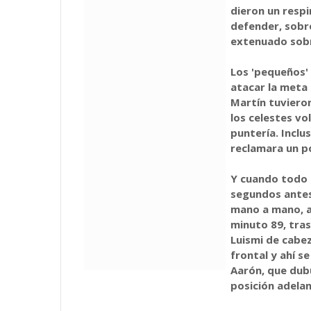
dieron un respi
defender, sobr
extenuado sobr
Los 'pequeños'
atacar la meta 
Martín tuvieron
los celestes vo
puntería. Inclu
reclamara un po
Y cuando todo p
segundos antes
mano a mano, ap
minuto 89, tra
Luismi de cabez
frontal y ahí s
Aarón, que dub
posición adelan