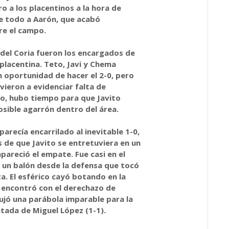
ro a los placentinos a la hora de
e todo a Aarón, que acabó
e el campo.
 del Coria fueron los encargados de
placentina. Teto, Javi y Chema
 oportunidad de hacer el 2-0, pero
lvieron a evidenciar falta de
so, hubo tiempo para que Javito
sible agarrón dentro del área.
arecía encarrilado al inevitable 1-0,
 de que Javito se entretuviera en un
areció el empate. Fue casi en el
s un balón desde la defensa que tocó
a. El esférico cayó botando en la
e encontró con el derechazo de
ujó una parábola imparable para la
tada de Miguel López (1-1).