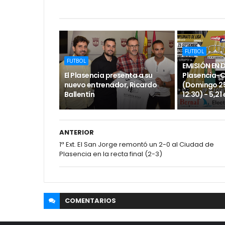
FUTBOL
FUTBOL
EMISIÓN EN 
El Plasencia presenta a su
Plasencia-
nuevo entrenador, Ricardo
(Domingo 25
Ballentín
12:30) - 5,21
ANTERIOR
1ª Ext. El San Jorge remontó un 2-0 al Ciudad de
Plasencia en la recta final (2-3)
COMENTARIOS