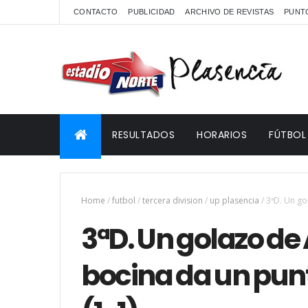
CONTACTO
PUBLICIDAD
ARCHIVO DE REVISTAS
PUNTO
RESULTADOS
HORARIOS
FÚTBOL
Home
/
futbol
/
tercera division
/
up plasencia
/
3ªD. Un go
3ªD. Un golazo de
bocina da un punt