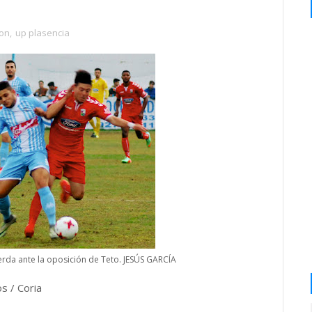
ion
,
up plasencia
rda ante la oposición de Teto. JESÚS GARCÍA
s / Coria