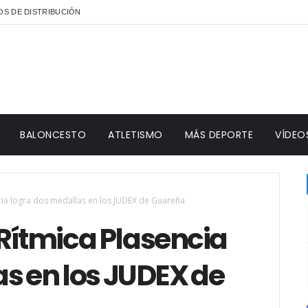
S DE DISTRIBUCIÓN
BALONCESTO
ATLETISMO
MÁS DEPORTE
VÍDEO
cia logra dos medallas en los JUDEX de Guareña
Rítmica Plasencia
s en los JUDEX de