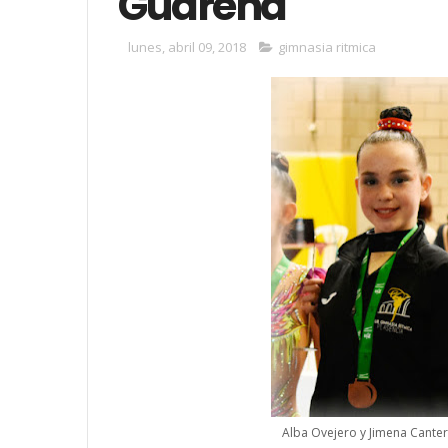
Guareña
lunes, abril 09, 2018
gimnasia ritmica
Alba Ovejero y Jimena Cante