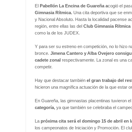
El
Pabellón La Encina de Guareña a
cogió el pas
Gimnasia Rítmica.
Una cita deportiva que se enm
y Nacional Absoluto. Hasta la localidad pacense a
región, entre ellas las del
Club Gimnasia Rítmica P
como la de los JUDEX.
Y para ser su estreno en competición, no lo hizo n
bronce.
Jimena Cantero y Alba Ovejero consiguie
cadete zonal
respectivamente. La zonal es una c
competir.
Hay que destacar también
el gran trabajo del re
hicieron una magnífica actuación de la que estar o
En Guareña, las gimnastas placentinas tuvieron el
categoría,
ya que también se celebraba el campeon
La
próxima cita será el domingo 15 de abril en
los campeonatos de Iniciación y Promoción. El clu