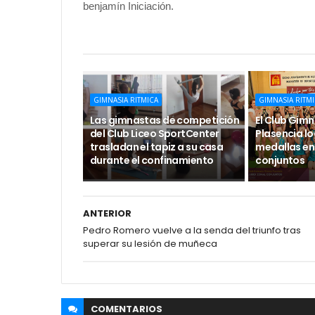
benjamín Iniciación.
GIMNASIA RITMICA
GIMNASIA RITM
Las gimnastas de competición
El Club Gimn
del Club Liceo SportCenter
Plasencia l
trasladan el tapiz a su casa
medallas en
durante el confinamiento
conjuntos
ANTERIOR
Pedro Romero vuelve a la senda del triunfo tras
superar su lesión de muñeca
COMENTARIOS