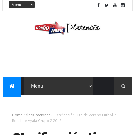
Home
/
clasificaciones
/
Clasificación Liga de Verano Fútbol-7
Rosal de Ayala Grupo 2 2018