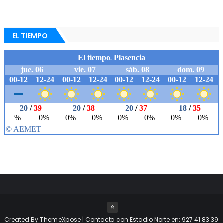
EL TIEMPO
Created By
ThemeXpose
| Contacta con Estadio Norte en: 927 41 83 39