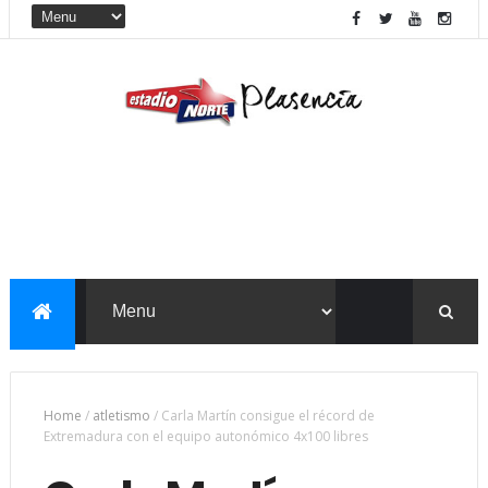
Home
/
atletismo
/
Carla Martín consigue el récord de
Extremadura con el equipo autonómico 4x100 libres