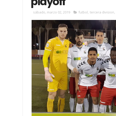
playoff
sábado, marzo 02, 2019
futbol
,
tercera division
,