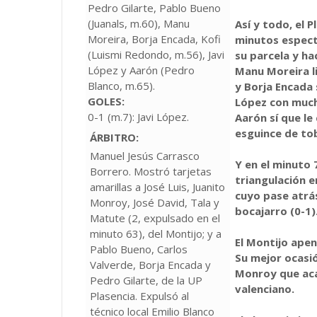
Pedro Gilarte, Pablo Bueno
(Juanals, m.60), Manu
Así y todo, el 
Moreira, Borja Encada, Kofi
minutos espect
(Luismi Redondo, m.56), Javi
su parcela y hac
López y Aarón (Pedro
Manu Moreira li
Blanco, m.65).
y Borja Encada 
GOLES:
López con much
0-1 (m.7): Javi López.
Aarón sí que le
esguince de tob
ÁRBITRO:
Manuel Jesús Carrasco
Y en el minuto 7
Borrero. Mostró tarjetas
triangulación 
amarillas a José Luis, Juanito
cuyo pase atrá
Monroy, José David, Tala y
bocajarro (0-1)
Matute (2, expulsado en el
minuto 63), del Montijo; y a
El Montijo ape
Pablo Bueno, Carlos
Su mejor ocasió
Valverde, Borja Encada y
Monroy que aca
Pedro Gilarte, de la UP
valenciano.
Plasencia. Expulsó al
técnico local Emilio Blanco