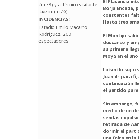
El Plasencia int
(m.73) y al técnico visitante
Borja Encada, 
Luismi (m.76).
constantes falt
INCIDENCIAS:
Hasta tres amar
Estadio Emilio Macarro
Rodríguez, 200
El Montijo sali
espectadores.
descanso y emp
su primera lle
Moya en el uno
Luismi lo supo
Juanals para fi
continuación ll
el partido pare
Sin embargo, f
medio de un des
sendas expulsio
retirada de Aar
dormir el parti
una falta en la