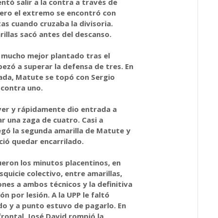
entó salir a la contra a través de
pero el extremo se encontró con
as cuando cruzaba la divisoria.
illas sacó antes del descanso.
ó mucho mejor plantado tras el
ezó a superar la defensa de tres. En
gada, Matute se topó con Sergio
 contra uno.
 ver y rápidamente dio entrada a
jar una zaga de cuatro. Casi a
egó la segunda amarilla de Matute y
ció quedar encarrilado.
ueron los minutos placentinos, en
quicie colectivo, entre amarillas,
nes a ambos técnicos y la definitiva
ón por lesión. A la UPP le faltó
do y a punto estuvo de pagarlo. En
 frontal, José David rompió la