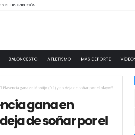
S DE DISTRIBUCIÓN
BALONCESTO
ATLETISMO
MÁS DEPORTE
VÍDEO
l Plasencia gana en Montijo (0-1) y no deja de soñar por el playoff
encia gana en
 deja de soñar por el