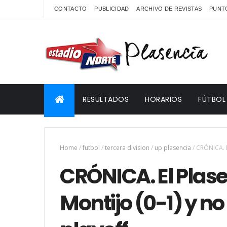
CONTACTO
PUBLICIDAD
ARCHIVO DE REVISTAS
PUNTO
RESULTADOS
HORARIOS
FÚTBOL
Home
/
futbol
/
tercera division
/
up plasencia
/
CRÓNICA. E
CRÓNICA. El Plas
Montijo (0-1) y no