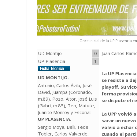
Once inicial de la UP Plasencia e
UD Montijo
0
Juan Carlos Ramo
UP Plasencia
1
La UP Plasencia
UD MONTIJO.
se resiste a de
Antonio, Carlos Ávila, José
playoff. Su vic
David, Juampa (Coronado,
forma provision
m.89), Pozo, Aitor, José Luis
se dispute el r
(Gabri, m.85), Teo, Matute,
Juanito Monroy y Escorial.
La UPP volvió a
UP PLASENCIA.
sacar un nuevo
Sergio Moya, Belli, Fede
volvió a echar
Tobler, Carlos Valverde,
cuando el parti