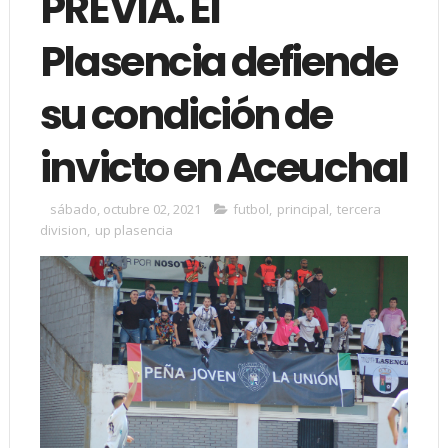
PREVIA. El
Plasencia defiende
su condición de
invicto en Aceuchal
sábado, octubre 02, 2021
futbol
,
principal
,
tercera
division
,
up plasencia