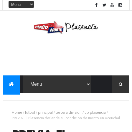
Home
/
futbol
/
principal
/
tercera division
/
up plasencia
/
PREVIA. El Plasencia defiende su condición de invicto en Aceuchal