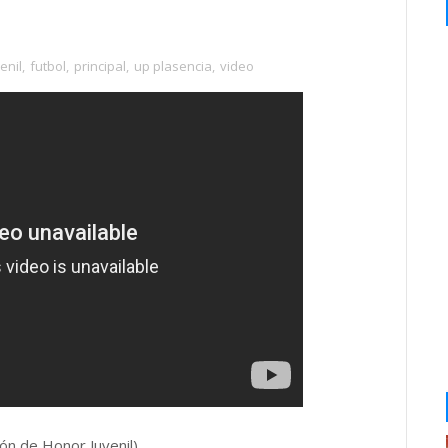
enil
,
futbol
,
principal
,
up plasencia
,
video
n de Honor Juvenil)