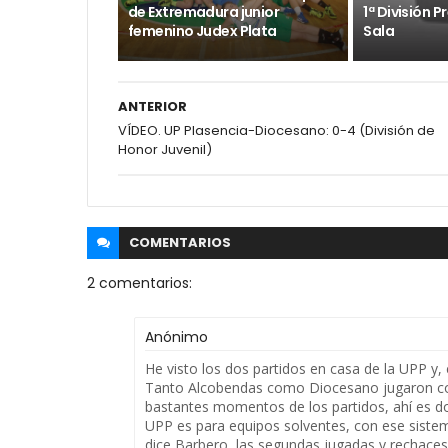
de Extremadura junior
1ª División 
femenino Judex Plata
Sala
ANTERIOR
VÍDEO. UP Plasencia-Diocesano: 0-4 (División de
Honor Juvenil)
COMENTARIOS
2 comentarios:
Anónimo
He visto los dos partidos en casa de la UPP y,
Tanto Alcobendas como Diocesano jugaron con
bastantes momentos de los partidos, ahí es don
UPP es para equipos solventes, con ese sist
dice Barbero, las segundas jugadas y rechaces 