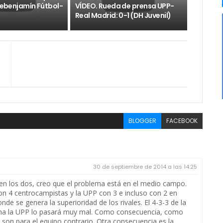
Prebenjamín Fútbol-
VÍDEO. Rueda de prensa UPP-
Real Madrid: 0-1 (DH Juvenil)
BLOGGER
FACEBOOK
30 de septiembre de 2014 a las 14:25
 en los dos, creo que el problema está en el medio campo.
 4 centrocampistas y la UPP con 3 e incluso con 2 en
de se genera la superioridad de los rivales. El 4-3-3 de la
ema la UPP lo pasará muy mal. Como consecuencia, como
son para el equipo contrario. Otra consecuencia es la