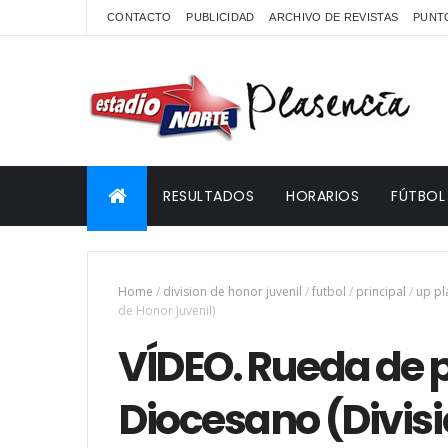
CONTACTO
PUBLICIDAD
ARCHIVO DE REVISTAS
PUNTO
RESULTADOS
HORARIOS
FÚTBOL
Home
/
division de honor juvenil
/
futbol
/
principal
/
up pl
de Honor Juvenil)
VÍDEO. Rueda de 
Diocesano (Divis