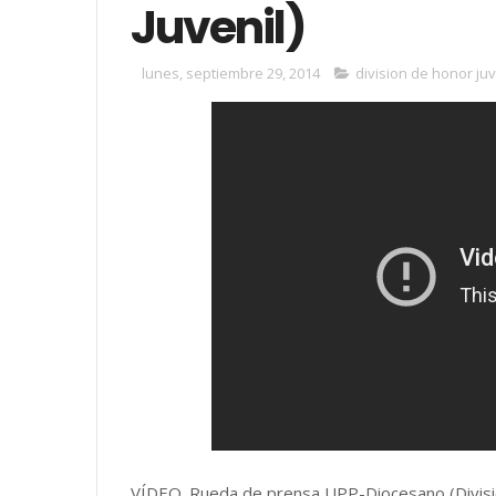
Juvenil)
lunes, septiembre 29, 2014
division de honor juv
VÍDEO. Rueda de prensa UPP-Diocesano (Divisió