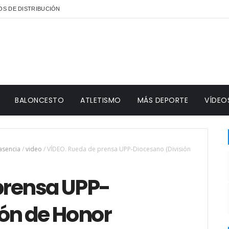
S DE DISTRIBUCIÓN
BALONCESTO
ATLETISMO
MÁS DEPORTE
VÍDEO
asencia
/
video
/
VÍDEO. Rueda de prensa UPP-Diocesano (División
prensa UPP-
ión de Honor