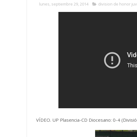
lunes, septiembre 29, 2014
division de honor juv
VÍDEO. UP Plasencia-CD Diocesano: 0-4 (Divisió