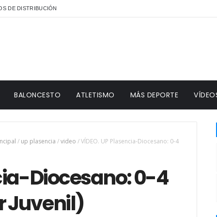
S DE DISTRIBUCIÓN
BALONCESTO
ATLETISMO
MÁS DEPORTE
VÍDEO
ncipal
/
up plasencia
/
video
/
VÍDEO. UP Plasencia-Diocesano: 0-4
cia-Diocesano: 0-4
r Juvenil)