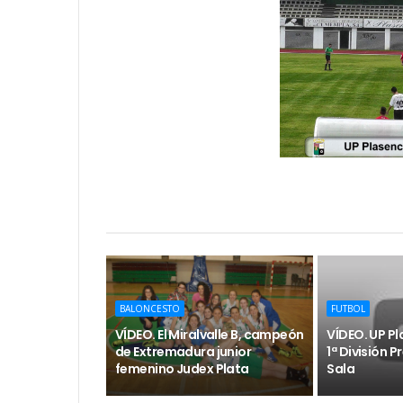
BALONCESTO
FUTBOL
VÍDEO. El Miralvalle B, campeón
VÍDEO. UP P
de Extremadura junior
1ª División 
femenino Judex Plata
Sala