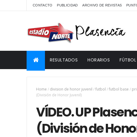
CONTACTO
PUBLICIDAD
ARCHIVO DE REVISTAS
PUNTO
RESULTADOS
HORARIOS
FÚTBOL
Home
/
division de honor juvenil
/
futbol
/
futbol base
/
pri
(División de Honor Juvenil)
VÍDEO. UP Plasen
(División de Hono