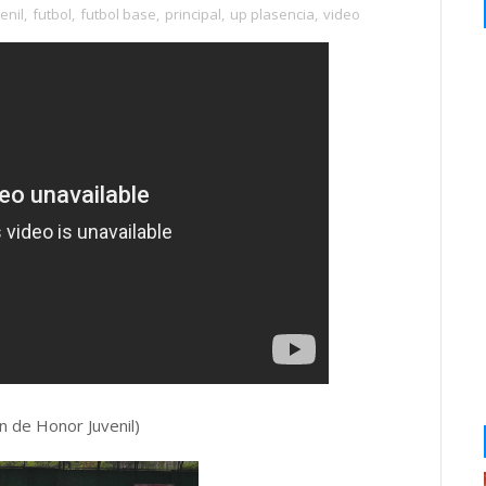
enil
,
futbol
,
futbol base
,
principal
,
up plasencia
,
video
n de Honor Juvenil)