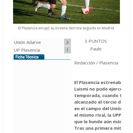
El Plasencia encajó su novena derrota seguida en Madrid.
3 PUNTOS
2 P
Unión Adarve
3
Paule
R
UP Plasencia
1
Redacción / Plasencia
El Plasencia estrenaba téc
Luismi no pudo ejercer el 
temporada, cuando tambié
alcanzado el tercio de ca
en el campo del Unión Ada
el mismo rival, la UPP cos
que le hunde aún más en el
Tras una primera mitad equ