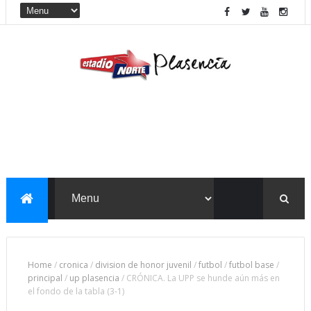
Home
/
cronica
/
division de honor juvenil
/
futbol
/
futbol base
/
principal
/
up plasencia
/
CRÓNICA. La UPP se hunde aún más en
el fondo de la tabla (3-1)