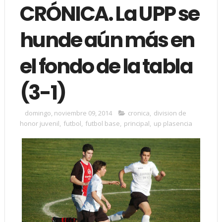
CRÓNICA. La UPP se
hunde aún más en
el fondo de la tabla
(3-1)
domingo, noviembre 09, 2014
cronica
,
division de
honor juvenil
,
futbol
,
futbol base
,
principal
,
up plasencia