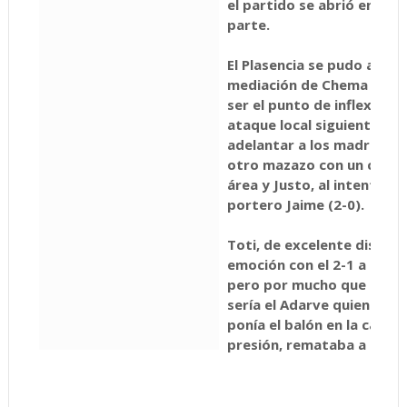
el partido se abrió en el 
parte.
El Plasencia se pudo adela
mediación de Chema tras d
ser el punto de inflexión 
ataque local siguiente Hu
adelantar a los madrileños
otro mazazo con un centr
área y Justo, al intentar 
portero Jaime (2-0).
Toti, de excelente disparo
emoción con el 2-1 a un cua
pero por mucho que apre
sería el Adarve quien sent
ponía el balón en la cabez
presión, remataba a gol el 