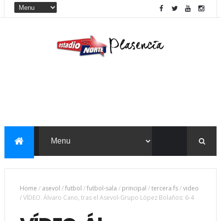
Home
/
asevol
/
futbol
/
futbol-sala
/
principal
/
tercera fs
/
video
/
VÍDEO. Álvaro Cano, tras el Asevol-Grupo López Bolaños: 6-4