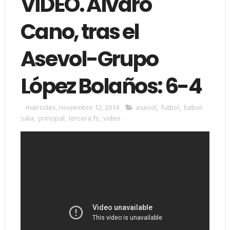
VÍDEO. Álvaro
Cano, tras el
Asevol-Grupo
López Bolaños: 6-4
miércoles, noviembre 12, 2014
asevol
,
futbol
,
futbol-
sala
,
principal
,
tercera fs
,
video