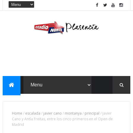
Home
/
escalada
/
javier cano
/
montanya
/
principal
/
Javier
Cano y Antía Freitas, entre los cinco primeros en el Open de
Madrid