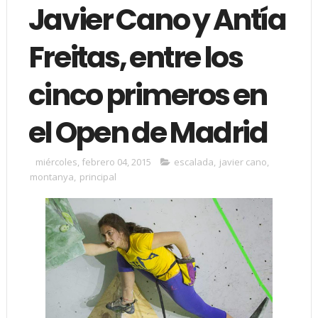
Javier Cano y Antía
Freitas, entre los
cinco primeros en
el Open de Madrid
miércoles, febrero 04, 2015
escalada
,
javier cano
,
montanya
,
principal