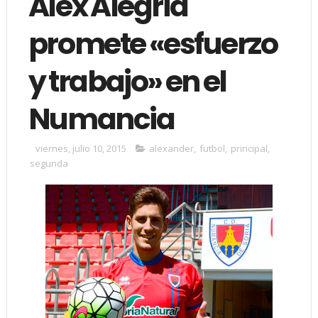
Alex Alegría
promete «esfuerzo
y trabajo» en el
Numancia
viernes, julio 10, 2015
alexander
,
futbol
,
principal
,
segunda