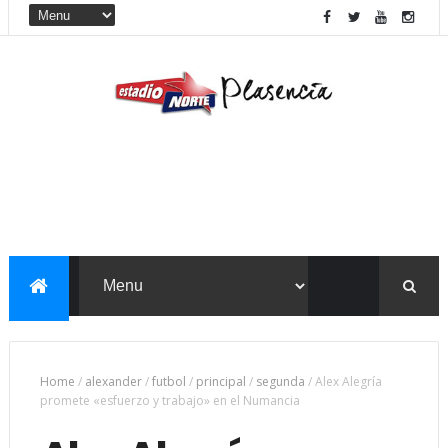
Home
/
alexander
/
futbol
/
principal
/
segunda
/
Alex Alegría
promete «esfuerzo y trabajo» en el Numancia