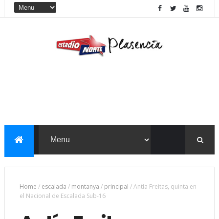
Home
/
escalada
/
montanya
/
principal
/
Antía Freitas, quinta en
el Nacional de Escalada Sub-16