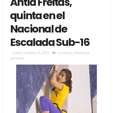
Antía Freitas,
quinta en el
Nacional de
Escalada Sub-16
jueves, octubre 15, 2015
escalada
,
montanya
,
principal