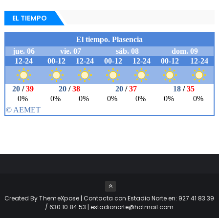
EL TIEMPO
Created By
ThemeXpose
| Contacta con Estadio Norte en: 927 41 83 39
/ 630 10 84 53 | estadionorte@hotmail.com