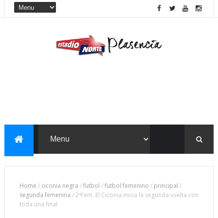
Home
/
ciconia negra
/
futbol
/
futbol femenino
/
principal
/
segunda femenina
/
2ªFem. El Ciconia inicia la segunda vuelta con
toda una final