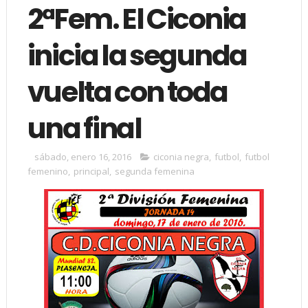
2ªFem. El Ciconia
inicia la segunda
vuelta con toda
una final
sábado, enero 16, 2016
ciconia negra
,
futbol
,
futbol
femenino
,
principal
,
segunda femenina