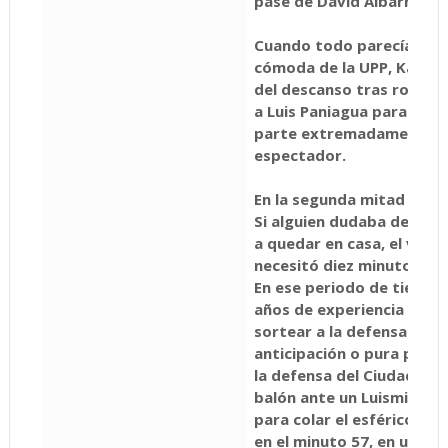
pase de David Albarrán (2
Cuando todo parecía enca
cómoda de la UPP, Karpin
del descanso tras romper 
a Luis Paniagua para hace
parte extremadamente at
espectador.
En la segunda mitad se co
Si alguien dudaba de que 
a quedar en casa, el vete
necesitó diez minutos pa
En ese periodo de tiempo,
años de experiencia en el
sortear a la defensa mag
anticipación o pura picard
la defensa del Ciudad de 
balón ante un Luismi que
para colar el esférico ent
en el minuto 57, en una ju