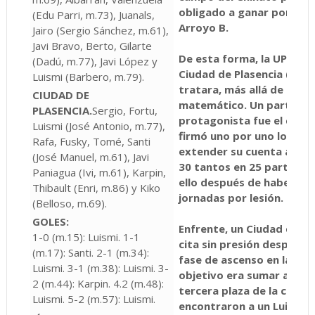
obligado a ganar por 19 g
(Edu Parri, m.73), Juanals,
Arroyo B.
Jairo (Sergio Sánchez, m.61),
Javi Bravo, Berto, Gilarte
De esta forma, la UPP cele
(Dadú, m.77), Javi López y
Ciudad de Plasencia (5-2) 
Luismi (Barbero, m.79).
tratara, más allá de espec
CIUDAD DE
matemático. Un partido d
PLASENCIA.
Sergio, Fortu,
protagonista fue el capit
Luismi (José Antonio, m.77),
firmó uno por uno los cin
Rafa, Fusky, Tomé, Santi
extender su cuenta anota
(José Manuel, m.61), Javi
30 tantos en 25 partidos 
Paniagua (Ivi, m.61), Karpin,
ello después de haberse p
Thibault (Enri, m.86) y Kiko
jornadas por lesión.
(Belloso, m.69).
GOLES:
Enfrente, un Ciudad de Pl
1-0 (m.15): Luismi. 1-1
cita sin presión después d
(m.17): Santi. 2-1 (m.34):
fase de ascenso en la últi
Luismi. 3-1 (m.38): Luismi. 3-
objetivo era sumar algún 
2 (m.44): Karpin. 4.2 (m.48):
tercera plaza de la clasifi
Luismi. 5-2 (m.57): Luismi.
encontraron a un Luismi 