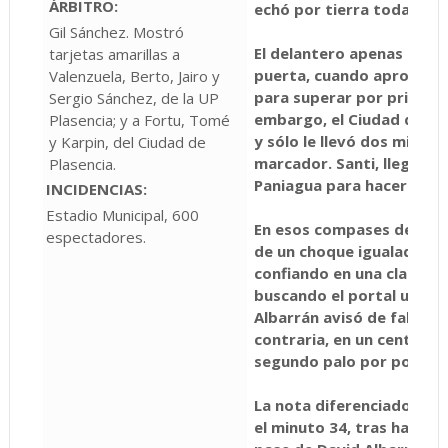
ÁRBITRO:
echó por tierra todas sus
Gil Sánchez. Mostró
El delantero apenas tardó
tarjetas amarillas a
puerta, cuando aprovechó
Valenzuela, Berto, Jairo y
para superar por primera 
Sergio Sánchez, de la UP
embargo, el Ciudad de Pla
Plasencia; y a Fortu, Tomé
y sólo le llevó dos minuto
y Karpin, del Ciudad de
marcador. Santi, llegando
Plasencia.
Paniagua para hacer el 1-1
INCIDENCIAS:
Estadio Municipal, 600
En esos compases del enc
espectadores.
de un choque igualado, c
confiando en una clara di
buscando el portal una y o
Albarrán avisó de falta di
contraria, en un centro ce
segundo palo por poco.
La nota diferenciadora la
el minuto 34, tras hacer 