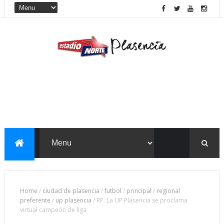
Home
/
ciudad de plasencia
/
futbol
/
principal
/
regional
preferente
/
up plasencia
/
RP. La UP Plasencia se proclama
virtual campeón de liga