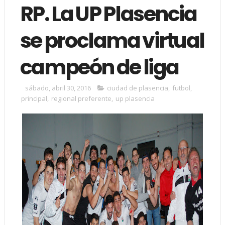
RP. La UP Plasencia
se proclama virtual
campeón de liga
sábado, abril 30, 2016
ciudad de plasencia
,
futbol
,
principal
,
regional preferente
,
up plasencia