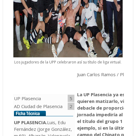
Los jugadores de la UPP celebraron así su título de liga virtual.
Juan Carlos Ramos / Plasenc
La UP Plasencia ya es cam
UP Plasencia
5
quieren matizarlo, virtua
AD Ciudad de Plasencia
2
debacle de proporciones b
jornada impediría al equi
el título del grupo 1 de R
UP PLASENCIA.
Luis, Edu
ejemplo, si en la última j
Fernández (Jorge González,
campo del Chinato por la m
m.69), Albarrán, Valenzuela