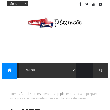
Home
/
futbol
/
tercera division
/
up plasencia
/
La UPP prepara
su regreso con un amistoso ante el Chinato este jueves