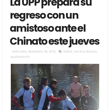
La UPP prepara su
regreso con un
amistoso ante el
Chinato este jueves
miércoles, diciembre 28, 2016
futbol
,
tercera division
,
up plasencia