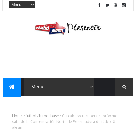
Home
/
futbol
/
futbol base
/
Carcaboso recupera el próximo
sábado la Concentración Norte de Extremadura de fútbol-8
alevín