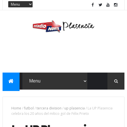
Home
/
futbol
/
tercera division
/
up plasencia
/
La UP Plasencia
celebra los 20 años del mítico gol de Félix Prieto