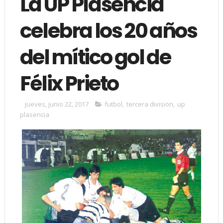
La UP Plasencia
celebra los 20 años
del mítico gol de
Félix Prieto
jueves, junio 22, 2017
futbol
,
tercera division
,
up
plasencia