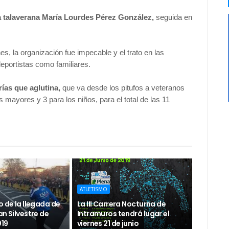
a talaverana María Lourdes Pérez González,
seguida en
s, la organización fue impecable y el trato en las
deportistas como familiares.
ías que aglutina,
que va desde los pitufos a veteranos
s mayores y 3 para los niños, para el total de las 11
ATLETISMO
o de la llegada de
La III Carrera Nocturna de
an Silvestre de
Intramuros tendrá lugar el
019
viernes 21 de junio