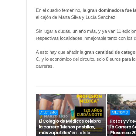
En el cuadro femenino,
la gran dominadora fue l
el cajón de Marta Silva y Lucía Sanchez.
Sin lugar a dudas, un año más, y ya van 11 edicione
respectivas localidades inmejorable tanto con los 
A esto hay que añadir la
gran cantidad de categor
C, y lo económico del circuito, solo 8 euros para lo
carreras.
ATLETISMO
ATLETISMO
El Colegio de Médicos celebra
Fotos y víde
la carrera 'Menos pastillas,
la Carrera S
más zapatillas' en La Isla
Plasencia 2