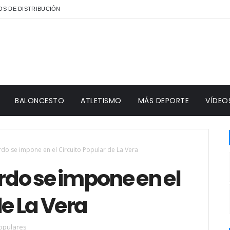
S DE DISTRIBUCIÓN
BALONCESTO
ATLETISMO
MÁS DEPORTE
VÍDEO
erdo se impone en el Circuito Popular de La Vera
erdo se impone en el
de La Vera
opulares