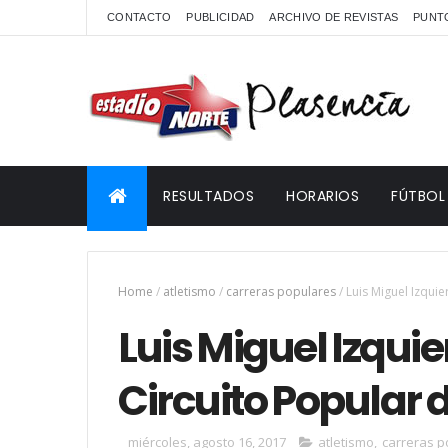
CONTACTO
PUBLICIDAD
ARCHIVO DE REVISTAS
PUNTO
RESULTADOS
HORARIOS
FÚTBOL
Home
/
atletismo
/
carreras populares
/
Luis Miguel Izqui
Luis Miguel Izqui
Circuito Popular 
miércoles, agosto 16, 2017
atletismo
,
carreras p